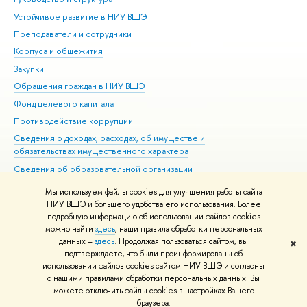
Устойчивое развитие в НИУ ВШЭ
Ол
Преподаватели и сотрудники
При
Корпуса и общежития
Вы
Закупки
При
Обращения граждан в НИУ ВШЭ
Ас
Фонд целевого капитала
До
Противодействие коррупции
Цен
Сведения о доходах, расходах, об имуществе и
Би
обязательствах имущественного характера
Об
Сведения об образовательной организации
Обр
Людям с ограниченными возможностями здоровья
Мы используем файлы cookies для улучшения работы сайта
Единая платежная страница
НИУ ВШЭ и большего удобства его использования. Более
подробную информацию об использовании файлов cookies
Работа в Вышке
можно найти
здесь
, наши правила обработки персональных
данных –
здесь
. Продолжая пользоваться сайтом, вы
✖
Редактору
подтверждаете, что были проинформированы об
© НИУ ВШЭ 1993–2026
Адреса и контакты
Условия использования
использовании файлов cookies сайтом НИУ ВШЭ и согласны
с нашими правилами обработки персональных данных. Вы
материалов
Политика конфиденциальности
Карта сайта
можете отключить файлы cookies в настройках Вашего
Шрифты HSE Sans и HSE Slab разработаны в
Школе дизайна НИУ ВШЭ
браузера.