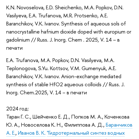
K.N. Novoselova, E.D. Sheichenko, M.A. Popkov, D.N.
Vasilyeva, E.A. Trufanova, M.R. Protsenko, A.E.
Baranchikov, V.K. Ivanov. Synthesis of aqueous sols of
nanocrystalline hafnium dioxide doped with europium or
gadolinium // Russ. J. Inorg. Chem . 2025, V. 14 – в
печати
E.A. Trufanova, M.A. Popkov, D.N. Vasilyeva, M.A.
Teplonogova, S.Yu. Kottsov, V.M. Gumenyuk, A.E.
Baranchikov, V.K. Ivanov. Anion-exchange mediated
synthesis of stable HfO2 aqueous colloids // Russ. J.
Inorg. Chem.2025, V. 14 – в печати
2024 год:
Таран Г. С., Шейченко Е. Д., Попков М. А., Коченкова
Ю. А., Новоселова К. Н., Филиппова А. Д.,
Баранчиков
А. Е.
,
Иванов В. К.
"Гидротермальный синтез водных