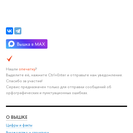
Нашли
опечатку
?
Выделите её, нажмите Ctrl+Enter и отправьте нам уведомление.
Спасибо за участие!
Сервис предназначен только для отправки сообщений об
орфографических и пунктуационных ошибках.
О ВЫШКЕ
ОБ
Цифры и факты
Ли
Руководство и структура
Дов