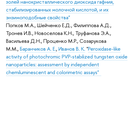
золей нанокристаллического диоксида гафния,
стабилизированных молочной кислотой, и их
энзимоподобные свойства"
Попков М.А., Шейченко Е.Д., Филиппова А.Д.,
Тронев И.В., Новоселова К.Н., Труфанова Э.А.,
Васильева Д.Н., Проценко М.Р., Созарукова
М.М.,
Баранчиков А. Е.
,
Иванов В. К.
"
Peroxidase-like
activity of photochromic PVP-stabilized tungsten oxide
nanoparticles: assessment by independent
chemiluminescent and colorimetric assays"