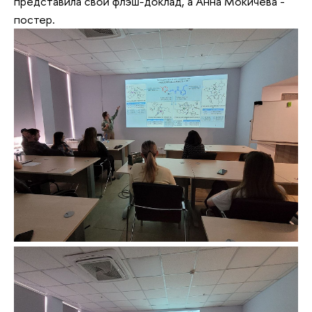
представила свой флэш-доклад, а Анна Мокичева -
постер.