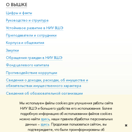
О ВЫШКЕ
ОБ
Цифры и факты
Ли
Руководство и структура
Дов
Устойчивое развитие в НИУ ВШЭ
Ол
Преподаватели и сотрудники
При
Корпуса и общежития
Вы
Закупки
При
Обращения граждан в НИУ ВШЭ
Ас
Фонд целевого капитала
До
Противодействие коррупции
Цен
Сведения о доходах, расходах, об имуществе и
Би
обязательствах имущественного характера
Об
Сведения об образовательной организации
Обр
Людям с ограниченными возможностями здоровья
Мы используем файлы cookies для улучшения работы сайта
Единая платежная страница
НИУ ВШЭ и большего удобства его использования. Более
подробную информацию об использовании файлов cookies
Работа в Вышке
можно найти
здесь
, наши правила обработки персональных
данных –
здесь
. Продолжая пользоваться сайтом, вы
✖
Редактору
подтверждаете, что были проинформированы об