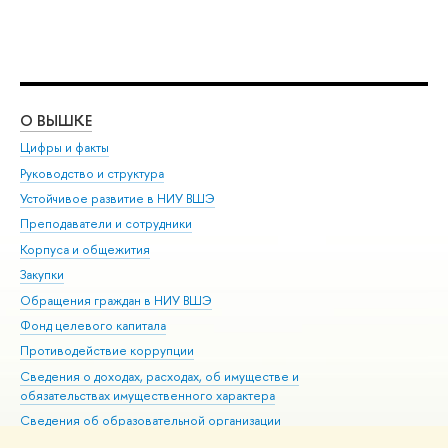
О ВЫШКЕ
ОБ
Цифры и факты
Ли
Руководство и структура
Дов
Устойчивое развитие в НИУ ВШЭ
Ол
Преподаватели и сотрудники
При
Корпуса и общежития
Вы
Закупки
При
Обращения граждан в НИУ ВШЭ
Ас
Фонд целевого капитала
До
Противодействие коррупции
Цен
Сведения о доходах, расходах, об имуществе и
Би
обязательствах имущественного характера
Об
Сведения об образовательной организации
Обр
Людям с ограниченными возможностями здоровья