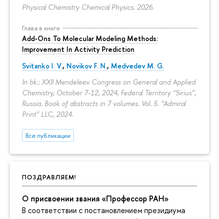
Physical Chemistry Chemical Physics. 2026.
Глава в книге
Add-Ons To Molecular Modeling Methods:
Improvement In Activity Prediction
Svitanko I. V.
,
Novikov F. N.
,
Medvedev M. G.
In bk.: XXII Mendeleev Congress on General and Applied
Chemistry, October 7-12, 2024, Federal Territory “Sirius”,
Russia. Book of abstracts in 7 volumes. Vol. 5. “Admiral
Print” LLC, 2024.
Все публикации
ПОЗДРАВЛЯЕМ!
О присвоении звания «Профессор РАН»
В соответствии с постановлением президиума