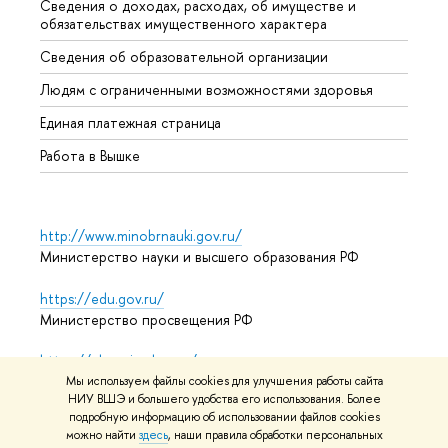
Сведения о доходах, расходах, об имуществе и
Бизне
обязательствах имущественного характера
Образ
Сведения об образовательной организации
Обрат
Людям с ограниченными возможностями здоровья
Единая платежная страница
Работа в Вышке
http://www.minobrnauki.gov.ru/
Министерство науки и высшего образования РФ
https://edu.gov.ru/
Министерство просвещения РФ
https://elearning.hse.ru/mooc
Массовые открытые онлайн-курсы
Мы используем файлы cookies для улучшения работы сайта
НИУ ВШЭ и большего удобства его использования. Более
подробную информацию об использовании файлов cookies
можно найти
здесь
, наши правила обработки персональных