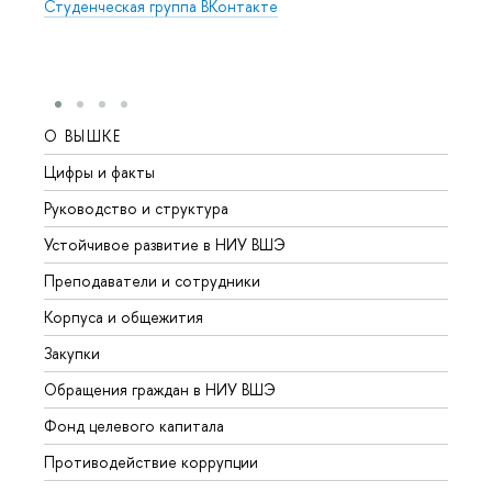
Студенческая группа ВКонтакте
О ВЫШКЕ
ОБР
Цифры и факты
Лице
Руководство и структура
Довуз
Устойчивое развитие в НИУ ВШЭ
Олим
Преподаватели и сотрудники
Прием
Корпуса и общежития
Вышк
Закупки
Прием
Обращения граждан в НИУ ВШЭ
Аспир
Фонд целевого капитала
Допол
Противодействие коррупции
Центр