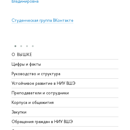
Владимировна
Студенческая группа ВКонтакте
О ВЫШКЕ
ОБР
Цифры и факты
Лице
Руководство и структура
Довуз
Устойчивое развитие в НИУ ВШЭ
Олим
Преподаватели и сотрудники
Прием
Корпуса и общежития
Вышк
Закупки
Прием
Обращения граждан в НИУ ВШЭ
Аспир