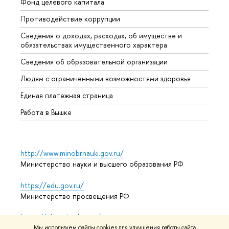
Фонд целевого капитала
Допол
Противодействие коррупции
Центр
Сведения о доходах, расходах, об имуществе и
Бизне
обязательствах имущественного характера
Образ
Сведения об образовательной организации
Обрат
Людям с ограниченными возможностями здоровья
Единая платежная страница
Работа в Вышке
http://www.minobrnauki.gov.ru/
Министерство науки и высшего образования РФ
https://edu.gov.ru/
Министерство просвещения РФ
https://elearning.hse.ru/mooc
Массовые открытые онлайн-курсы
Мы используем файлы cookies для улучшения работы сайта