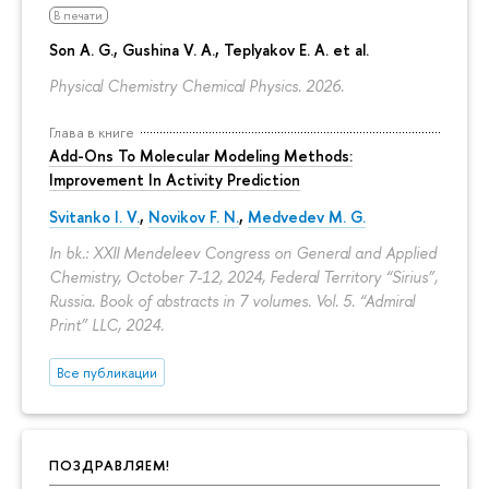
В печати
Son A. G., Gushina V. A., Teplyakov E. A. et al.
Physical Chemistry Chemical Physics. 2026.
Глава в книге
Add-Ons To Molecular Modeling Methods:
Improvement In Activity Prediction
Svitanko I. V.
,
Novikov F. N.
,
Medvedev M. G.
In bk.: XXII Mendeleev Congress on General and Applied
Chemistry, October 7-12, 2024, Federal Territory “Sirius”,
Russia. Book of abstracts in 7 volumes. Vol. 5. “Admiral
Print” LLC, 2024.
Все публикации
ПОЗДРАВЛЯЕМ!