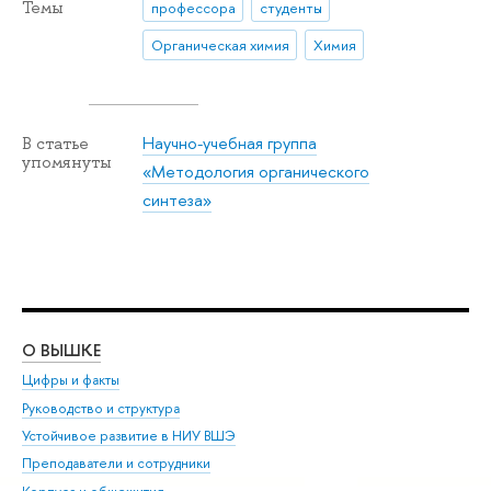
Темы
профессора
студенты
Органическая химия
Химия
Научно-учебная группа
В статье
упомянуты
«Методология органического
синтеза»
О ВЫШКЕ
ОБ
Цифры и факты
Ли
Руководство и структура
Дов
Устойчивое развитие в НИУ ВШЭ
Ол
Преподаватели и сотрудники
При