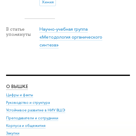
Химия
Научно-учебная группа
В статье
упомянуты
«Методология органического
синтеза»
О ВЫШКЕ
ОБ
Цифры и факты
Ли
Руководство и структура
Дов
Устойчивое развитие в НИУ ВШЭ
Ол
Преподаватели и сотрудники
При
Корпуса и общежития
Вы
Закупки
При