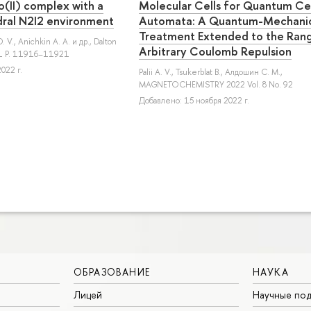
o(II) complex with a
Molecular Cells for Quantum Cel
ral N2I2 environment
Automata: A Quantum-Mechani
Treatment Extended to the Ran
. V.
,
Anichkin A. A.
и др.
, Dalton
Arbitrary Coulomb Repulsion
 51 P. 11916–11921
022 г.
Palii A. V.
,
Tsukerblat B.
,
Алдошин С. М.
,
MAGNETOCHEMISTRY 2022 Vol. 8 No. 92
Добавлено: 15 ноября 2022 г.
ОБРАЗОВАНИЕ
НАУКА
Лицей
Научные под