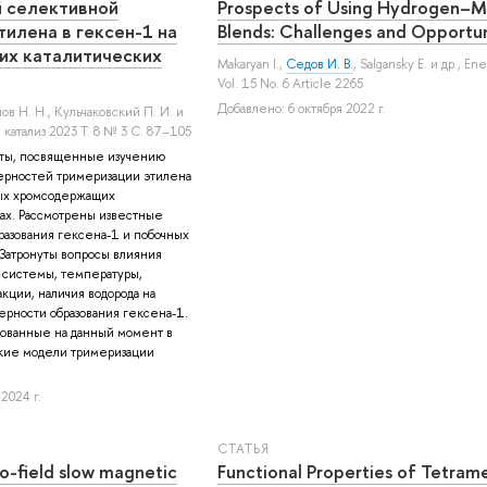
й селективной
Prospects of Using Hydrogen–
тилена в гексен-1 на
Blends: Challenges and Opportun
х каталитических
Makaryan I.
,
Седов И. В.
,
Salgansky E.
и др.
, En
Vol. 15 No. 6 Article 2265
Добавлено: 6 октября 2022 г.
ов Н. Н.
,
Кульчаковский П. И.
и
катализ 2023 Т. 8 № 3 С. 87–105
оты, посвященные изучению
ерностей тримеризации этилена
ных хромсодержащих
ах. Рассмотрены известные
разования гексена-1 и побочных
 Затронуты вопросы влияния
й системы, температуры,
кции, наличия водорода на
рности образования гексена-1.
ованные на данный момент в
кие модели тримеризации
2024 г.
СТАТЬЯ
o-field slow magnetic
Functional Properties of Tetram