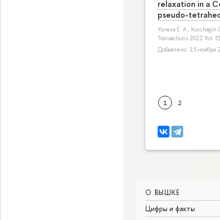
relaxation in a C
pseudo-tetrahed
Yureva E. A.
,
Korchagin D
Transactions 2022 Vol.
Добавлено: 15 ноября 2
1
2
О ВЫШКЕ
Цифры и факты