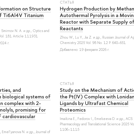
СТАТЬЯ
Formation on Structure
Hydrogen Production by Metha
of Ti6Al4V Titanium
Autothermal Pyrolysis in a Movi
Reactor with Separate Supply o
Reactants
,
Smirnov N. A.
и др.
, Optics and
Vol. 181 Article 111931
Zhou W.
,
Lu Y.
,
Jia Z.
и др.
, Russian Journal of A
Chemistry 2025 Vol. 98 No. 12 P. 640–651
024 г.
Добавлено: 19 февраля 2026 г.
СТАТЬЯ
rties, and
Study on the Mechanism of Acti
 biological systems of
the Pt(IV) Complex with Lonida
ron complex with 2-
Ligands by Ultrafast Chemical
olyls, promising for
Proteomics
 cardiovascular
Imaikina E.
,
Fedorov I.
,
Emekeeva D.
и др.
, ACS
Pharmacology and Translational Science 2025 Vol
1106–1115
,
Emel’yanova N.
и др.
, Journal of