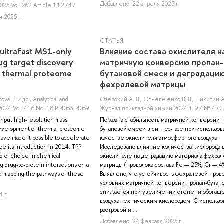
Добавлено: 22 апреля 2025 г.
2025 Vol. 262 Article 112747
 2025 г.
СТАТЬЯ
f ultrafast MS1-only
Влияние состава окислителя н
ug target discovery
матричную конверсию пропан-
n thermal proteome
бутановой смеси и деградаци
фехралевой матрицы
ova E.
и др.
, Analytical and
Озерский А. В.
,
Отнельченко В. В.
,
Никитин А
 2024 Vol. 416 No. 18 P. 4083–4089
Журнал прикладной химии 2024 Т. 97 № 4 С.
hput high-resolution mass
Показана стабильность матричной конверсии 
evelopment of thermal proteome
бутановой смеси в синтез-газе при использов
 have made it possible to accelerate
качестве окислителя атмосферного воздуха.
nce its introduction in 2014, TPP
Исследовано влияние количества кислорода 
 of choice in chemical
окислителе на деградацию материала фехра
ng drug-to-protein interactions on a
матрицы (проволока состава Fe — 23%, Cr — 4%
d mapping the pathways of these
Выявлено, что устойчивость фехралевой пров
условиях матричной конверсии пропан-бутан
снижается при увеличении степени обогащ
 г.
воздуха техническим кислородом. С использ
растровой и ...
Добавлено: 24 февраля 2025 г.