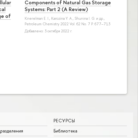
lular
Components of Natural Gas Storage
cal
Systems: Part 2 (A Review)
ge of
Knerelman E. I.
,
Karozina Y. A.
,
Shunina I. G.
и др.
,
Petroleum Chemistry 2022 Vol. 62 No. 7 P. 677–713
Добавлено: 3 октября 2022 г.
РЕСУРСЫ
разделения
Библиотека