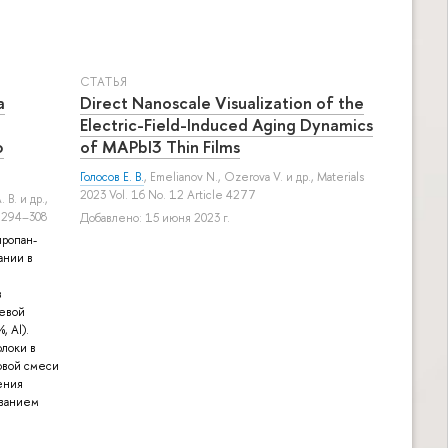
СТАТЬЯ
а
Direct Nanoscale Visualization of the
Electric-Field-Induced Aging Dynamics
ю
of MAPbI3 Thin Films
Голосов Е. В.
,
Emelianov N.
,
Ozerova V.
и др.
, Materials
2023 Vol. 16 No. 12 Article 4277
. В.
и др.
,
 294–308
Добавлено: 15 июня 2023 г.
пропан-
ании в
в
левой
, Al).
олоки в
овой смеси
ения
ованием