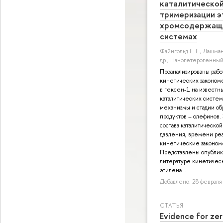
каталитическо
тримеризации э
хромсодержащи
системах
Файнгольд Е. Е.
,
Лашман
др.
, Наногетерогенный 
Проанализированы раб
кинетических законом
в гексен-1 на извест
каталитических систем
механизмы и стадии об
продуктов – олефинов.
состава каталитическо
давления, времени реа
кинетические закономе
Представлены опублик
литературе кинетичес
этилена ...
Добавлено: 28 февраля 
СТАТЬЯ
Evidence for zer