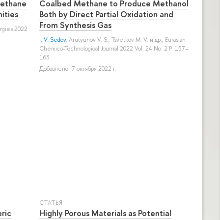
Methane
Coalbed Methane to Produce Methanol
ities
Both by Direct Partial Oxidation and
From Synthesis Gas
ergies 2022
I. V. Sedov
,
Arutyunov V. S.
,
Tsvetkov M. V.
и др.
, Eurasian
Chemico-Technological Journal 2022 Vol. 24 No. 2 P. 157–
163
Добавлено: 7 октября 2022 г.
СТАТЬЯ
eric
Highly Porous Materials as Potential