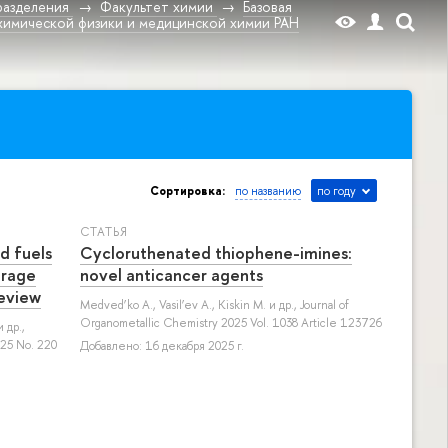
разделения
Факультет химии
Базовая
химической физики и медицинской химии РАН
Сортировка:
по названию
по году
СТАТЬЯ
d fuels
Cycloruthenated thiophene-imines:
orage
novel anticancer agents
review
Medved’ko A.
,
Vasil’ev A.
,
Kiskin M.
и др.
, Journal of
Organometallic Chemistry 2025 Vol. 1038 Article 123726
 др.
,
25 No. 220
Добавлено: 16 декабря 2025 г.