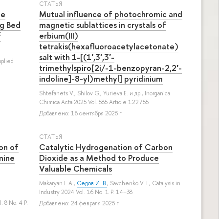
СТАТЬЯ
ne
Mutual influence of photochromic and
ng Bed
magnetic sublattices in crystals of
f
erbium(III)
tetrakis(hexafluoroacetylacetonate)
salt with 1-[(1′,3′,3′-
pplied
trimethylspiro[2і/-1-benzopyran-2,2′-
indoline]-8-yl)methyl] pyridinium
Shtefanets V.
,
Shilov G.
,
Yurieva E.
и др.
, Inorganica
Chimica Acta 2025 Vol. 585 Article 122755
Добавлено: 16 сентября 2025 г.
СТАТЬЯ
on of
Catalytic Hydrogenation of Carbon
mine
Dioxide as a Method to Produce
Valuable Chemicals
Makaryan I. A.
,
Седов И. В.
,
Savchenko V. I.
, Catalysis in
Industry 2024 Vol. 16 No. 1 P. 14–38
. 8 No. 4 P.
Добавлено: 24 февраля 2025 г.