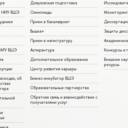
ура
Довузовская подготовка
Исследовате
в НИУ ВШЭ
Олимпиады
Мониторинг
удники
Прием в бакалавриат
Диссертаци
Вышка+
Защиты дисс
Прием в магистратуру
Академическ
 НИУ ВШЭ
Аспирантура
Конкурсы и 
ла
Дополнительное образование
Внешние на
ресурсы
рупции
Центр развития карьеры
асходах, об
Бизнес-инкубатор ВШЭ
ьствах
Образовательные партнерства
тера
Обратная связь и взаимодействие с
тельной
получателями услуг
ми
ья
аница