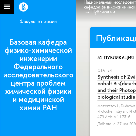
Национальный исследоват
кафедра физико-химическ
Публикации
Факультет химии
Публикац
Базовая кафедра
физико-химической
инженерии
31 ПУБЛИКАЦИЯ
Федерального
СТАТЬЯ
исследовательского
Synthesis of Zwi
центра проблем
cobalt Bis(dicar
химической физики
and their Photop
biological studie
и медицинской
химии РАН
Mezentsev I.
,
Dudarova
Photochemistry and Phot
479 Article 117316
Добавлено: 27 мая 2026