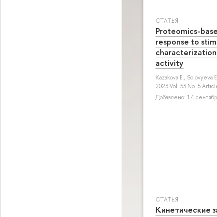
СТАТЬЯ
Proteomics-based
response to stim
characterization
activity
Kazakova E.
,
Solovyeva E
2023 Vol. 53 No. 5 Arti
Добавлено: 14 сентября
СТАТЬЯ
Кинетическиe 