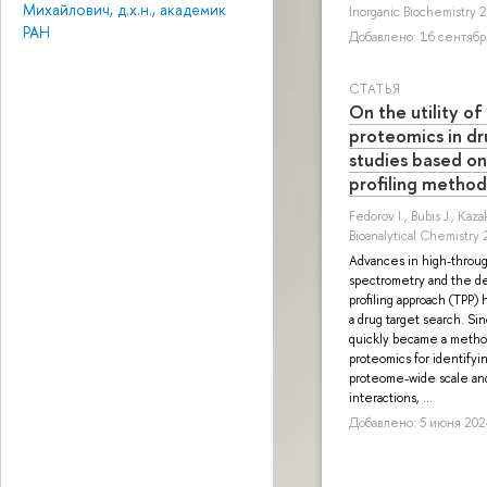
Михайлович, д.х.н., академик
Inorganic Biochemistry 
РАН
Добавлено: 16 сентября
СТАТЬЯ
On the utility o
proteomics in dr
studies based o
profiling method
Fedorov I.
,
Bubis J.
,
Kazak
Bioanalytical Chemistry
Advances in high-throug
spectrometry and the d
profiling approach (TPP)
a drug target search. Si
quickly became a method
proteomics for identifyi
proteome-wide scale an
interactions, ...
Добавлено: 5 июня 2024