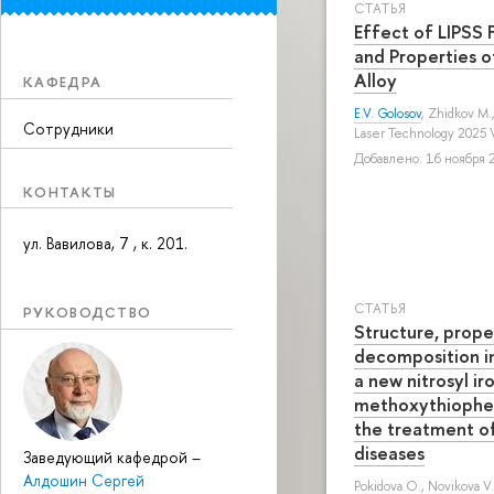
СТАТЬЯ
Effect of LIPSS 
and Properties 
Alloy
КАФЕДРА
E.V. Golosov
,
Zhidkov M.
Сотрудники
Laser Technology 2025 
Добавлено: 16 ноября 2
КОНТАКТЫ
ул. Вавилова, 7 , к. 201.
СТАТЬЯ
РУКОВОДСТВО
Structure, prope
decomposition in
a new nitrosyl i
methoxythiophen
the treatment of
diseases
Заведующий кафедрой
–
Алдошин Сергей
Pokidova О.
,
Novikova V.