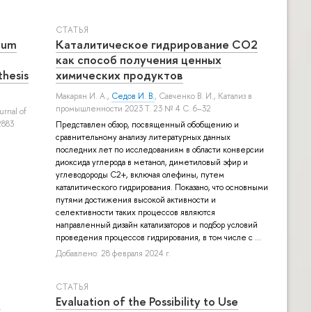
СТАТЬЯ
ium
Каталитическое гидрирование СО2
как способ получения ценных
thesis
химических продуктов
Макарян И. А.
,
Седов И. В.
,
Савченко В. И.
, Катализ в
промышленности 2023 Т. 23 № 4 С. 6–32
ournal of
2883
Представлен обзор, посвященный обобщению и
сравнительному анализу литературных данных
последних лет по исследованиям в области конверсии
диоксида углерода в метанол, диметиловый эфир и
углеводороды С2+, включая олефины, путем
каталитического гидрирования. Показано, что основными
путями достижения высокой активности и
селективности таких процессов являются
направленный дизайн катализаторов и подбор условий
проведения процессов гидрирования, в том числе с ...
Добавлено: 28 февраля 2024 г.
СТАТЬЯ
e
Evaluation of the Possibility to Use