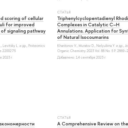
СТАТЬЯ
 scoring of cellular
Triphenylcyclopentadienyl Rhod
uli for improved
Complexes in Catalytic C–H
 of signaling pathway
Annulations. Application for Syn
of Natural Isocoumarins
.
,
Levitsky L.
и др.
, Proteomics
Kharitonov V.
,
Muratov D.
,
Nelyubina Y.
и др.
, J
cle 2200275
Organic Chemistry 2023 Vol. 88 No. 5 P. 2869–
 2023 г.
Добавлено: 14 сентября 2023 г.
СТАТЬЯ
закономерности
A Comprehensive Review on th