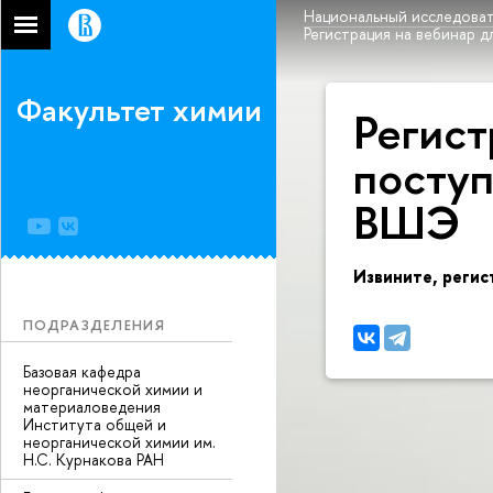
Национальный исследоват
Регистрация на вебинар 
Факультет химии
Регист
поступ
ШЭ
Извините, регис
ПОДРАЗДЕЛЕНИЯ
Базовая кафедра
неорганической химии и
материаловедения
Института общей и
неорганической химии им.
Н.С. Курнакова РАН