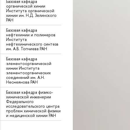
Базовая кафедра
органической химии
Института органической
химии им. Н.Д. Зелинского
РАН
Базовая кафедра
нефтехимии и полимеро
Института
нефтехимического синтеза
им. А.В. Топчиева РАН
Базовая кафедра
элементоорганической
химии Института
элементоорганических
соединений им. А.Н.
Несмеянова РАН
Базовая кафедра физико-
химической инженерии
Федерального
исследовательского центра
проблем химической физики
и медицинской химии РАН