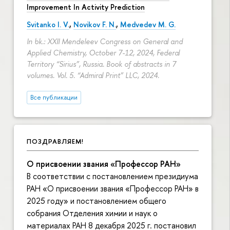
Improvement In Activity Prediction
Svitanko I. V.
,
Novikov F. N.
,
Medvedev M. G.
In bk.: XXII Mendeleev Congress on General and
Applied Chemistry, October 7-12, 2024, Federal
Territory “Sirius”, Russia. Book of abstracts in 7
volumes. Vol. 5. “Admiral Print” LLC, 2024.
се публикации
ПОЗДРАВЛЯЕМ!
О присвоении звания «Профессор РАН»
соответствии с постановлением президиума
РАН «О присвоении звания «Профессор РАН»
2025 году» и постановлением общего
собрания Отделения химии и наук о
материалах РАН 8 декабря 2025 г. постановил