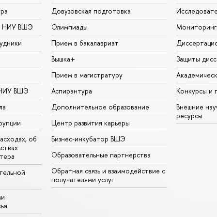
ура
Довузовская подготовка
Исследовате
в НИУ ВШЭ
Олимпиады
Мониторинг
удники
Прием в бакалавриат
Диссертаци
ышка+
Защиты дисс
Прием в магистратуру
Академическ
 НИУ ВШЭ
Аспирантура
Конкурсы и 
ла
Дополнительное образование
нешние нау
ресурсы
рупции
Центр развития карьеры
расходах, о
Бизнес-инкубатор ВШЭ
ьствах
Образовательные партнерства
тера
Обратная связь и взаимодействие с
тельной
получателями услу
ми
ья