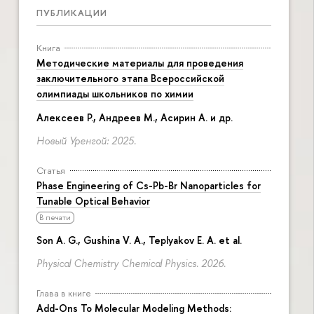
ПУБЛИКАЦИИ
Книга
Методические материалы для проведения
заключительного этапа Всероссийской
олимпиады школьников по химии
Алексеев Р., Андреев М., Асирин А. и др.
Новый Уренгой: 2025.
Статья
Phase Engineering of Cs-Pb-Br Nanoparticles for
Tunable Optical Behavior
печати
Son A. G., Gushina V. A., Teplyakov E. A. et al.
Physical Chemistry Chemical Physics. 2026.
Глава в книге
Add-Ons To Molecular Modeling Methods: