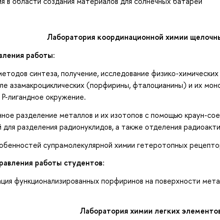
 в области создания материалов для солнечных батарей
Лаборатория координационной химии щелочн
вления работы:
тодов синтеза, получение, исследование физико-химических 
сле азамакроциклических (порфирины, фталоцианины) и их мо
 P-лигандное окружение.
ое разделение металлов и их изотопов с помощью краун-соед
 для разделения радионуклидов, а также отделения радиоакт
бенностей супрамолекулярной химии гетеротопных рецептор
равления работы студентов:
я функционализированных порфиринов на поверхности метал
Лаборатория химии легких элементо