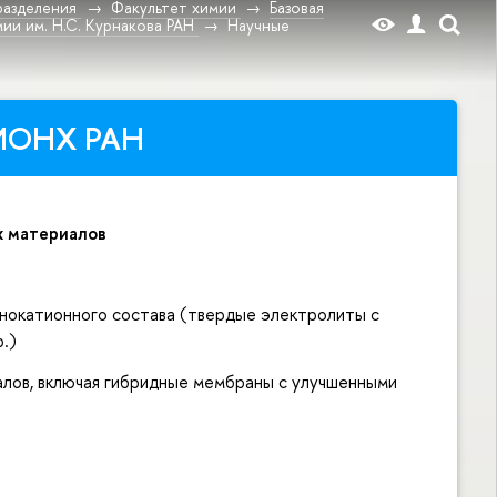
разделения
Факультет химии
Базовая
и им. Н.С. Курнакова РАН
Научные
 ИОНХ РАН
х материалов
нокатионного состава (твердые электролиты с
.)
лов, включая гибридные мембраны с улучшенными