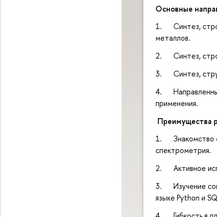
Основные напра
1. Синтез, стро
металлов.
2. Синтез, стро
3. Синтез, стру
4. Направленный
применения.
Преимущества р
1. Знакомство с
спектрометрия.
2. Активное испо
3. Изучение сов
языке Python и S
4. Гибкость в пл