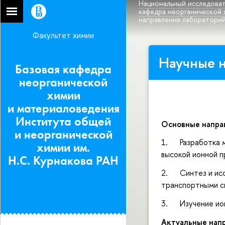
Национальный исследоват
кафедра неорганической 
направления лабораторий
Факультет химии
Научные 
Базовая кафедра
неорганической
химии
и материаловедения
Института общей
Основные напра
и неорганической
1. Разработка м
химии им.
высокой ионной 
Н.С. Курнакова РАН
2. Синтез и исс
транспортными с
3. Изучение ион
Актуальные напр