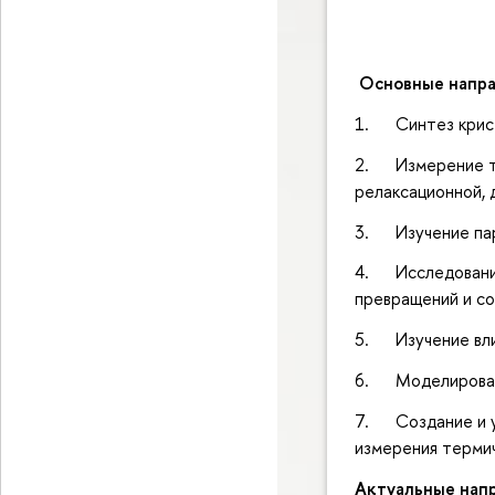
Основные напра
1. Синтез крист
2. Измерение те
релаксационной,
3. Изучение пар
4. Исследование
превращений и со
5. Изучение вли
6. Моделирован
7. Создание и у
измерения термич
Актуальные напр