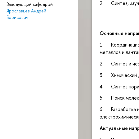
2. Синтез, изуч
Заведующий кафедрой
–
Ярославцев Андрей
Борисович
Основные напра
1. Координацион
металлов и ланта
2. Синтез и исс
3. Химический д
4. Синтез порис
5. Поиск молеку
6. Разработка н
электрохимически
Актуальные напр