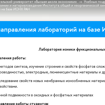
ельский университет «Высшая школа экономики»
Учебные под
химии и материаловедения Института общей и неорганической хими
 на базе ИОНХ РАН
направления лабораторий на базе
Лаборатория ионики функциональны
вления работы:
етодов синтеза, изучение строения и свойств фосфатов слож
проводимостью, электродные, люминисцентные материалы и др
ледование свойств новых мембранных ионообменных материа
войствами.
ной подвижности в оксидных и фосфатных материалах
авления работы студентов: