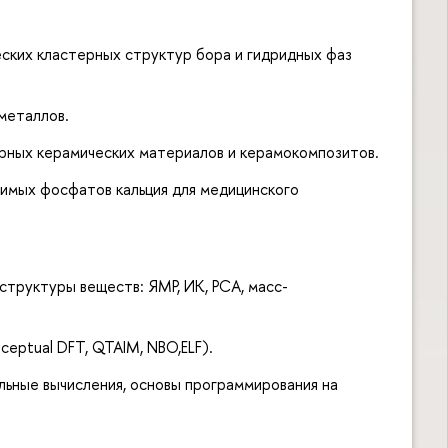
ских кластерных структур бора и гидридных фаз
металлов.
рных керамических материалов и керамокомпозитов.
мых фосфатов кальция для медицинского
труктуры веществ: ЯМР, ИК, РСА, масс-
eptual DFT, QTAIM, NBO,ELF).
ные вычисления, основы программирования на