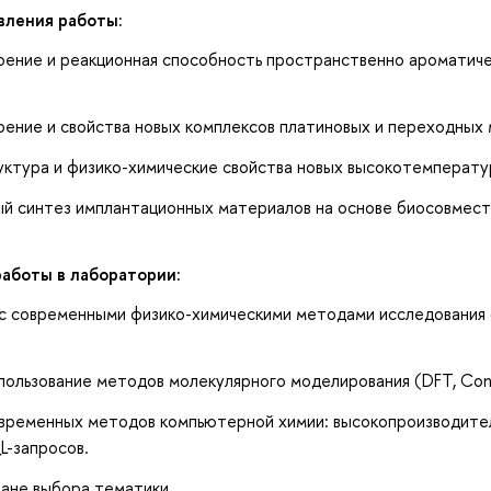
вления работы:
ение и реакционная способность пространственно ароматиче
ение и свойства новых комплексов платиновых и переходных 
ктура и физико-химические свойства новых высокотемперату
 синтез имплантационных материалов на основе биосовмести
аботы в лаборатории:
 современными физико-химическими методами исследования с
льзование методов молекулярного моделирования (DFT, Conc
ременных методов компьютерной химии: высокопроизводитель
QL-запросов.
ане выбора тематики.