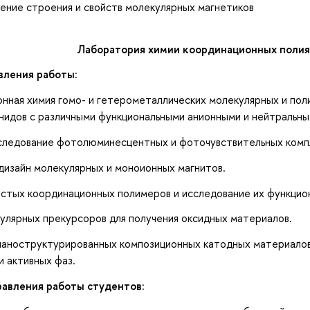
ение строения и свойств молекулярных магнетиков
Лаборатория химии координационных поли
вления работы:
ная химия гомо- и гетерометаллических молекулярных и по
нидов с различными функциональными анионными и нейтральны
ледование фотолюминесцентных и фоточувствительных компле
изайн молекулярных и моноионных магнитов.
тых координационных полимеров и исследование их функцион
лярных прекурсоров для получения оксидных материалов.
аноструктурированных композиционных катодных материалов 
 активных фаз.
авления работы студентов: