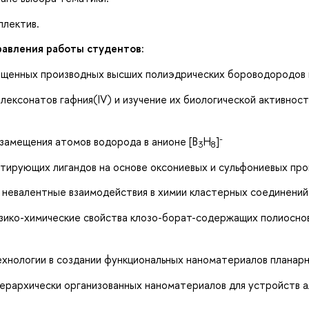
лектив.
авления работы студентов:
енных производных высших полиэдрических бороводородов и
ксонатов гафния(IV) и изучение их биологической активност
й
-
замещения атомов водорода в анионе [B
H
]
3
8
ирующих лигандов на основе оксониевых и сульфониевых про
невалентные взаимодействия в химии кластерных соединений
ико-химические свойства клозо-борат-содержащих полиоснов
нологии в создании функциональных наноматериалов планар
рархически организованных наноматериалов для устройств а