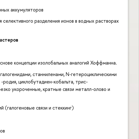
нных аккумуляторов
 селективного разделения ионов в водных растворах
ластеров
снове концепции изолобальных аналогий Хоффманна.
алогенидами, станниленами, N-гетероциклическими
-родия, циклобутадиен-кобальта, трис-
езко укороченные, кратные связи металл-олово и
 (галогеновые связи и стеккинг)
лов