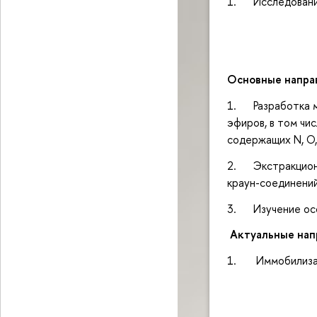
1. Исследования
Основные напра
1. Разработка ме
эфиров, в том чи
содержащих N, O,
2. Экстракционн
краун-соединений
3. Изучение осо
Актуальные нап
1. Иммобилизаци