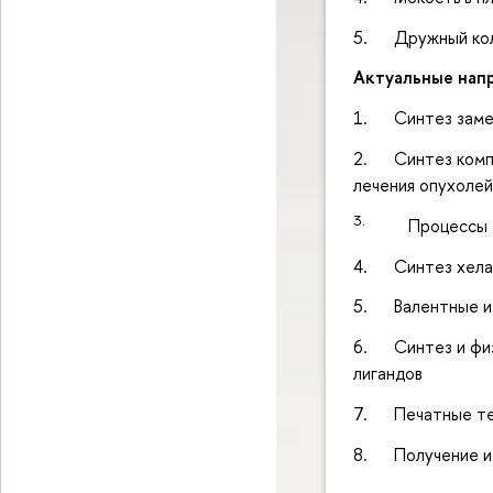
5. Дружный кол
Актуальные напр
1. Синтез замещ
2. Синтез компле
лечения опухоле
3.
Процессы 
4. Синтез хелат
5. Валентные и 
6. Синтез и физ
лигандов
7. Печатные тех
8. Получение ие