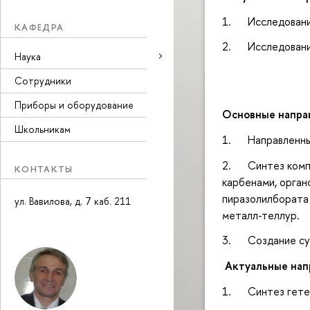
1. Исследования
КАФЕДРА
2. Исследования
Наука
Сотрудники
Приборы и оборудование
Основные напра
Школьникам
1. Направленный
2. Синтез компл
КОНТАКТЫ
карбенами, орган
пиразолилбората 
ул. Вавилова, д. 7 каб. 211
металл-теллур.
3. Создание супр
Актуальные нап
1. Синтез гетер