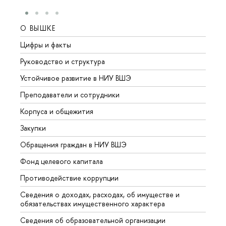
О ВЫШКЕ
ОБР
Цифры и факты
Лице
Руководство и структура
Довуз
Устойчивое развитие в НИУ ВШЭ
Олим
Преподаватели и сотрудники
Прием
Корпуса и общежития
Вышк
Закупки
Прием
Обращения граждан в НИУ ВШЭ
Аспир
Фонд целевого капитала
Допол
Противодействие коррупции
Центр
Сведения о доходах, расходах, об имуществе и
Бизне
обязательствах имущественного характера
Образ
Сведения об образовательной организации