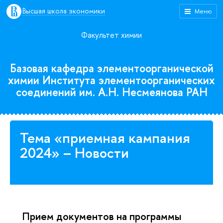
Высшая школа экономики
Меню
Факультет химии
Базовая кафедра элементоорганической
химии Института элементоорганических
соединений им. А.Н. Несмеянова РАН
Тема «приемная кампания
2024» – Новости
Прием документов на программы