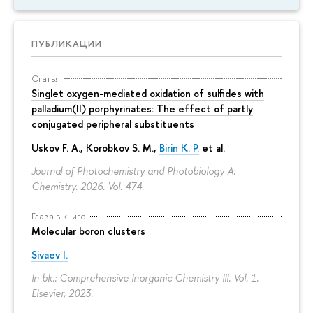
ПУБЛИКАЦИИ
Статья
Singlet oxygen-mediated oxidation of sulfides with
palladium(II) porphyrinates: The effect of partly
conjugated peripheral substituents
Uskov F. A., Korobkov S. M.,
Birin K. P.
et al.
Journal of Photochemistry and Photobiology A:
Chemistry. 2026. Vol. 474.
Глава в книге
Molecular boron clusters
Sivaev I.
In bk.: Comprehensive Inorganic Chemistry III. Vol. 1.
Elsevier, 2023.