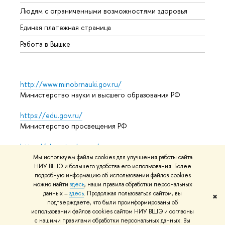
Обрат
Людям с ограниченными возможностями здоровья
Единая платежная страница
Работа в Вышке
http://www.minobrnauki.gov.ru/
Министерство науки и высшего образования РФ
https://edu.gov.ru/
Министерство просвещения РФ
https://elearning.hse.ru/mooc
Массовые открытые онлайн-курсы
Мы используем файлы cookies для улучшения работы сайта
НИУ ВШЭ и большего удобства его использования. Более
подробную информацию об использовании файлов cookies
можно найти
здесь
, наши правила обработки персональных
© НИУ ВШЭ 1993–2026
Адреса и контакты
Условия
данных –
здесь
. Продолжая пользоваться сайтом, вы
✖
подтверждаете, что были проинформированы об
использования материалов
Политика конфиденциальности
использовании файлов cookies сайтом НИУ ВШЭ и согласны
Карта сайта
с нашими правилами обработки персональных данных. Вы