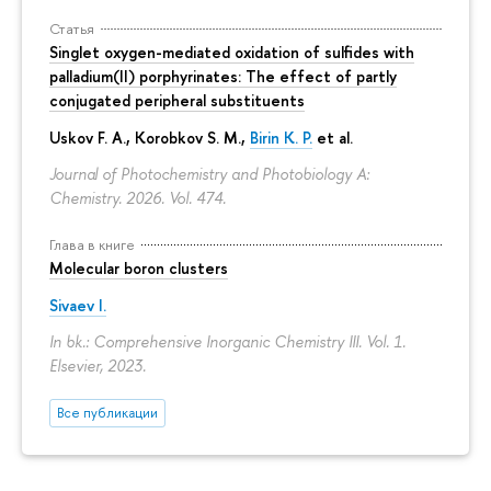
Статья
Singlet oxygen-mediated oxidation of sulfides with
palladium(II) porphyrinates: The effect of partly
conjugated peripheral substituents
Uskov F. A., Korobkov S. M.,
Birin K. P.
et al.
Journal of Photochemistry and Photobiology A:
Chemistry. 2026. Vol. 474.
Глава в книге
Molecular boron clusters
Sivaev I.
In bk.: Comprehensive Inorganic Chemistry III. Vol. 1.
Elsevier, 2023.
Все публикации