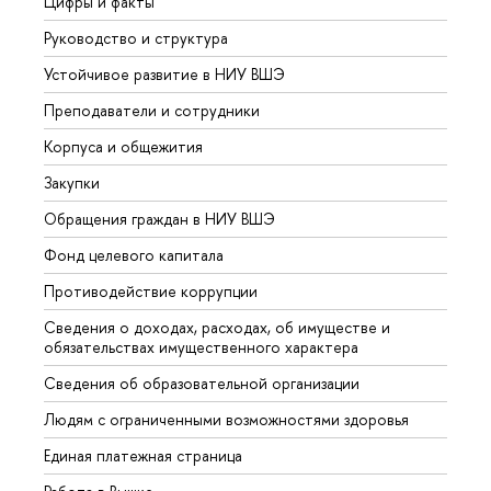
Цифры и факты
Лице
Руководство и структура
Довуз
Устойчивое развитие в НИУ ВШЭ
Олим
Преподаватели и сотрудники
Прием
Корпуса и общежития
Вышк
Закупки
Прием
Обращения граждан в НИУ ВШЭ
Аспир
Фонд целевого капитала
Допол
Противодействие коррупции
Центр
Сведения о доходах, расходах, об имуществе и
Бизне
обязательствах имущественного характера
Образ
Сведения об образовательной организации
Обрат
Людям с ограниченными возможностями здоровья
Единая платежная страница