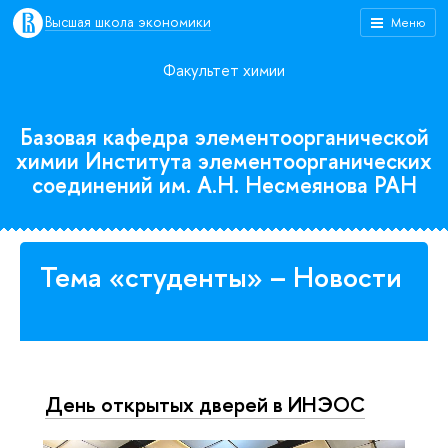
Высшая школа экономики
Меню
Факультет химии
Базовая кафедра элементоорганической
химии Института элементоорганических
соединений им. А.Н. Несмеянова РАН
Тема «студенты» – Новости
День открытых дверей в ИНЭОС