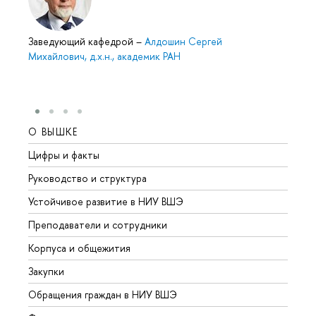
Заведующий кафедрой
–
Алдошин Сергей
Михайлович, д.х.н., академик РАН
О ВЫШКЕ
ОБР
Цифры и факты
Лице
Руководство и структура
Довуз
Устойчивое развитие в НИУ ВШЭ
Олим
Преподаватели и сотрудники
Прием
Корпуса и общежития
Вышк
Закупки
Прием
Обращения граждан в НИУ ВШЭ
Аспир