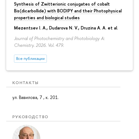
Synthesis of Zwitterionic conjugates of cobalt
Bis(dicarbollide) with BODIPY and their Photophysical
properties and biological studies
Mezentsev I. A., Dudarova N. V., Druzina A. A. et al.
Journal of Photochemistry and Photobiology A:
Chemistry. 2026. Vol. 479.
Все публикации
КОНТАКТЫ
ул. Вавилова, 7 , к. 201.
РУКОВОДСТВО