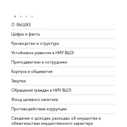
О ВЫШКЕ
ОБР
Цифры и факты
Лице
Руководство и структура
Довуз
Устойчивое развитие в НИУ ВШЭ
Олим
Преподаватели и сотрудники
Прием
Корпуса и общежития
Вышк
Закупки
Прием
Обращения граждан в НИУ ВШЭ
Аспир
Фонд целевого капитала
Допол
Противодействие коррупции
Центр
Сведения о доходах, расходах, об имуществе и
Бизне
обязательствах имущественного характера