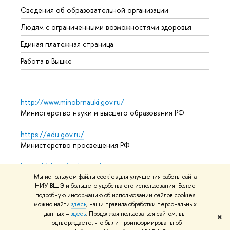
Образ
Сведения об образовательной организации
Обрат
Людям с ограниченными возможностями здоровья
Единая платежная страница
Работа в Вышке
http://www.minobrnauki.gov.ru/
Министерство науки и высшего образования РФ
https://edu.gov.ru/
Министерство просвещения РФ
https://elearning.hse.ru/mooc
Массовые открытые онлайн-курсы
Мы используем файлы cookies для улучшения работы сайта
НИУ ВШЭ и большего удобства его использования. Более
подробную информацию об использовании файлов cookies
можно найти
здесь
, наши правила обработки персональных
данных –
здесь
. Продолжая пользоваться сайтом, вы
© НИУ ВШЭ 1993–2026
Адреса и контакты
Условия
✖
подтверждаете, что были проинформированы об
использования материалов
Политика конфиденциальности