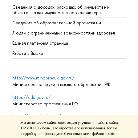
Сведения о доходах, расходах, об имуществе и
Бизне
обязательствах имущественного характера
Образ
Сведения об образовательной организации
Обрат
Людям с ограниченными возможностями здоровья
Единая платежная страница
Работа в Вышке
http://www.minobrnauki.gov.ru/
Министерство науки и высшего образования РФ
https://edu.gov.ru/
Министерство просвещения РФ
https://elearning.hse.ru/mooc
Массовые открытые онлайн-курсы
Мы используем файлы cookies для улучшения работы сайта
НИУ ВШЭ и большего удобства его использования. Более
подробную информацию об использовании файлов cookies