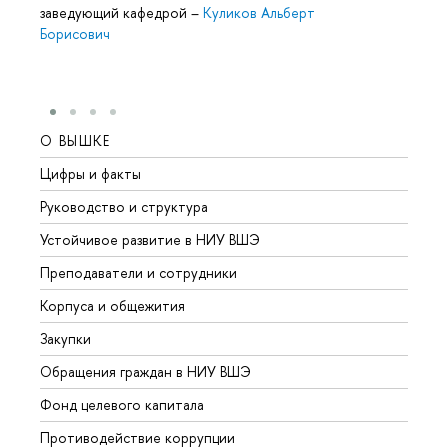
заведующий кафедрой
–
Куликов Альберт
Борисович
О ВЫШКЕ
ОБР
Цифры и факты
Лице
Руководство и структура
Довуз
Устойчивое развитие в НИУ ВШЭ
Олим
Преподаватели и сотрудники
Прием
Корпуса и общежития
Вышк
Закупки
Прием
Обращения граждан в НИУ ВШЭ
Аспир
Фонд целевого капитала
Допол
Противодействие коррупции
Центр