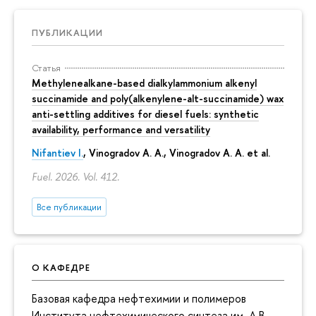
ПУБЛИКАЦИИ
Статья
Methylenealkane-based dialkylammonium alkenyl
succinamide and poly(alkenylene-alt-succinamide) wax
anti-settling additives for diesel fuels: synthetic
availability, performance and versatility
Nifantiev I.
, Vinogradov A. A., Vinogradov A. A. et al.
Fuel. 2026. Vol. 412.
Все публикации
О КАФЕДРЕ
Базовая кафедра нефтехимии и полимеров
Института нефтехимического синтеза им. А.В.