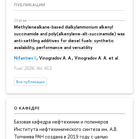
ПУБЛИКАЦИИ
Статья
Methylenealkane-based dialkylammonium alkenyl
succinamide and poly(alkenylene-alt-succinamide) wax
anti-settling additives for diesel fuels: synthetic
availability, performance and versatility
Nifantiev I.
, Vinogradov A. A., Vinogradov A. A. et al.
Fuel. 2026. Vol. 412.
Все публикации
О КАФЕДРЕ
Базовая кафедра нефтехимии и полимеров
Института нефтехимического синтеза им. А.В.
Топчиева РАН создана в 2019 году с целью