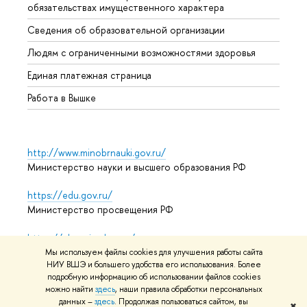
обязательствах имущественного характера
Образ
Сведения об образовательной организации
Обрат
Людям с ограниченными возможностями здоровья
Единая платежная страница
Работа в Вышке
http://www.minobrnauki.gov.ru/
Министерство науки и высшего образования РФ
https://edu.gov.ru/
Министерство просвещения РФ
https://elearning.hse.ru/mooc
Массовые открытые онлайн-курсы
Мы используем файлы cookies для улучшения работы сайта
НИУ ВШЭ и большего удобства его использования. Более
подробную информацию об использовании файлов cookies
можно найти
здесь
, наши правила обработки персональных
© НИУ ВШЭ 1993–2026
Адреса и контакты
Условия
данных –
здесь
. Продолжая пользоваться сайтом, вы
✖