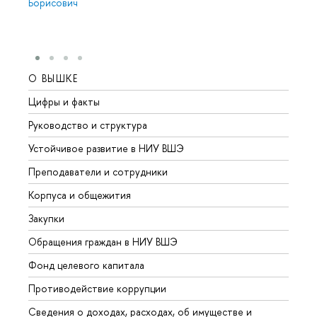
Борисович
О ВЫШКЕ
ОБР
Цифры и факты
Лице
Руководство и структура
Довуз
Устойчивое развитие в НИУ ВШЭ
Олим
Преподаватели и сотрудники
Прием
Корпуса и общежития
Вышк
Закупки
Прием
Обращения граждан в НИУ ВШЭ
Аспир
Фонд целевого капитала
Допол
Противодействие коррупции
Центр
Сведения о доходах, расходах, об имуществе и
Бизне