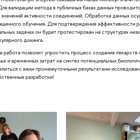
ля валидации метода в публичных базах данных проводит
 значений активности соединений. Обработка данных ос
ашинного обучения. Для подтверждения эффективности 
льных задачах он будет протестирован на структурах низ
улярного докинга.
 работа позволит упростить процесс создания лекарств 
ых и временны́х затрат на синтез потенциальных биологи
елиться с вами промежуточными результатами исследован
бственные разработки!