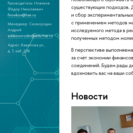
Руководитель: Новиков
существующих подходов. Д
Фёдор Николаевич
и сбор экспериментальных
fnovikov@hse.ru
с применением методов м
Менеджер: Сковородин
исследуемого метода в реа
Андрей
adskovorodin@edu.hse.ru
полученных методом молек
Адрес: Вавилова ул.,
В перспективе выполняемая
д. 7, каб. 206
за счёт экономии финансов
соединений. Будем рады д
вдохновить вас на ваши со
Новости