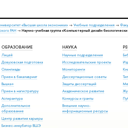
университет «Высшая школа экономики»
→
Учебные подразделения
→
Факу
нского РАН
→
Научно-учебная группа «Компьютерный дизайн биологически
ОБРАЗОВАНИЕ
НАУКА
Р
Лицей
Научные подразделения
Би
Довузовская подготовка
Исследовательские проекты
Из
Олимпиады
Мониторинги
Кн
Прием в бакалавриат
Диссертационные советы
Ти
Вышка+
Защиты диссертаций
Ме
Прием в магистратуру
Академическое развитие
Жу
Аспирантура
Конкурсы и гранты
Пу
Дополнительное
Внешние научно-
образование
информационные ресурсы
Центр развития карьеры
Бизнес-инкубатор ВШЭ