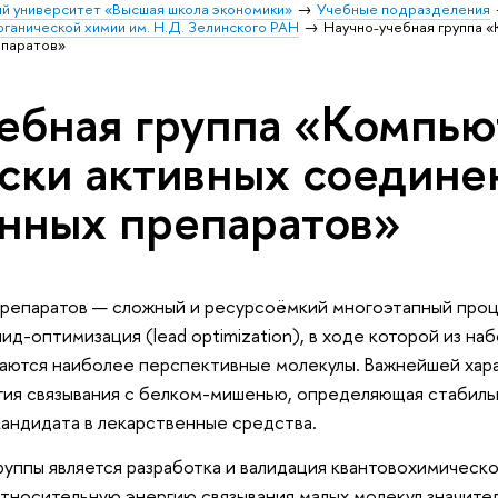
й университет «Высшая школа экономики»
Учебные подразделения
рганической химии им. Н.Д. Зелинского РАН
Научно-учебная группа 
епаратов»
ебная группа «Компью
ски активных соедине
нных препаратов»
репаратов — сложный и ресурсоёмкий многоэтапный проц
ид-оптимизация (lead optimization), в ходе которой из на
аются наиболее перспективные молекулы. Важнейшей хар
гия связывания с белком-мишенью, определяющая стабил
кандидата в лекарственные средства.
уппы является разработка и валидация квантовохимическо
тносительную энергию связывания малых молекул значите