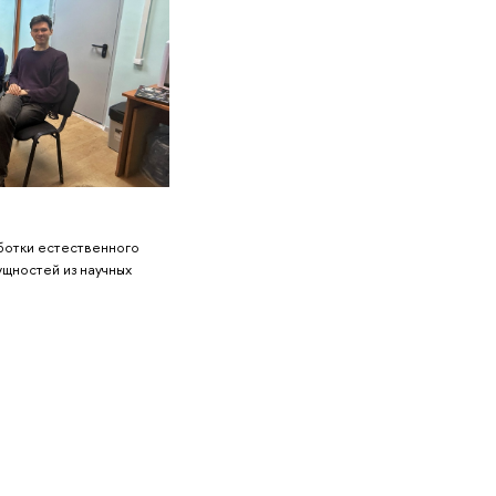
ботки естественного
ущностей из научных