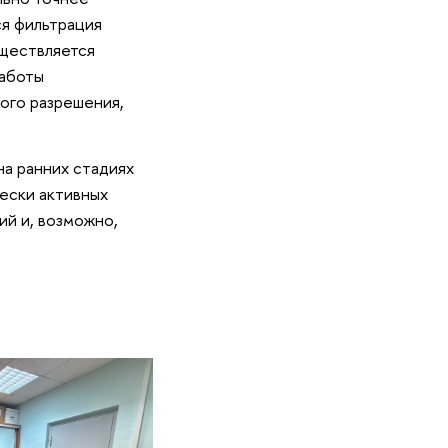
ся фильтрация
уществляется
работы
кого разрешения,
на ранних стадиях
чески активных
ий и, возможно,