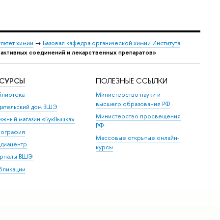
льтет химии
→
Базовая кафедра органической химии Института
 активных соединений и лекарственных препаратов»
ЕСУРСЫ
ПОЛЕЗНЫЕ ССЫЛКИ
блиотека
Министерство науки и
высшего образования РФ
дательский дом ВШЭ
Министерство просвещения
ижный магазин «БукВышка»
РФ
пография
Массовые открытые онлайн-
диацентр
курсы
рналы ВШЭ
бликации