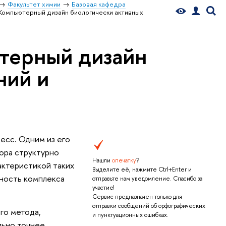
Факультет химии
Базовая кафедра
«Компьютерный дизайн биологически активных
терный дизайн
ний и
есс. Одним из его
бора структурно
Нашли
опечатку
?
актеристикой таких
Выделите её, нажмите Ctrl+Enter и
ьность комплекса
отправьте нам уведомление. Спасибо за
участие!
Сервис предназначен только для
отправки сообщений об орфографических
го метода,
и пунктуационных ошибках.
льно точнее