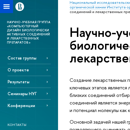
Национальный исследовательски
органической химии Института о
соединений и лекарственных пр
НАУЧНО-УЧЕБНАЯ ГРУППА
Научно-уч
«КОМПЬЮТЕРНЫЙ
ДИЗАЙН БИОЛОГИЧЕСКИ
АКТИВНЫХ СОЕДИНЕНИЙ
биологиче
И ЛЕКАРСТВЕННЫХ
ПРЕПАРАТОВ»
лекарстве
Состав группы
О проекте
Создание лекарственных п
Результаты
ключевых этапов является л
Семинары НУГ
близких соединений отбир
соединений является энер
Конференции
и потенциал молекулы как 
Основной задачей нашей гр
КОНТАКТЫ
позволяющего оценивать о