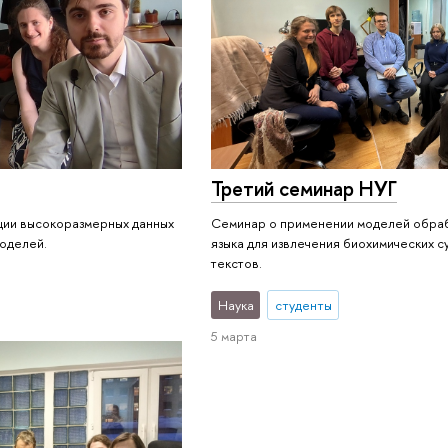
Третий семинар НУГ
ции высокоразмерных данных
Семинар о применении моделей обра
моделей.
языка для извлечения биохимических с
текстов.
Наука
студенты
5 марта