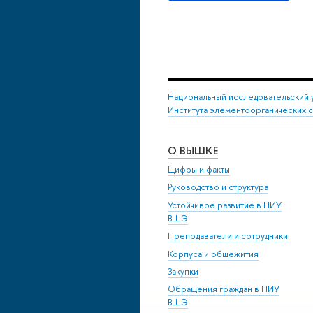
Национальный исследовательский 
Института элементоорганических 
О ВЫШКЕ
Цифры и факты
Руководство и структура
Устойчивое развитие в НИУ
ВШЭ
Преподаватели и сотрудники
Корпуса и общежития
Закупки
Обращения граждан в НИУ
ВШЭ