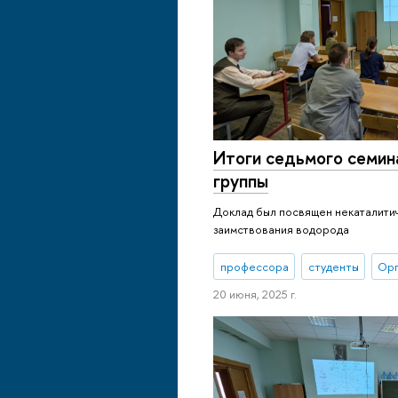
Итоги седьмого семин
группы
Доклад был посвящен некаталити
заимствования водорода
профессора
студенты
Орг
20 июня, 2025 г.