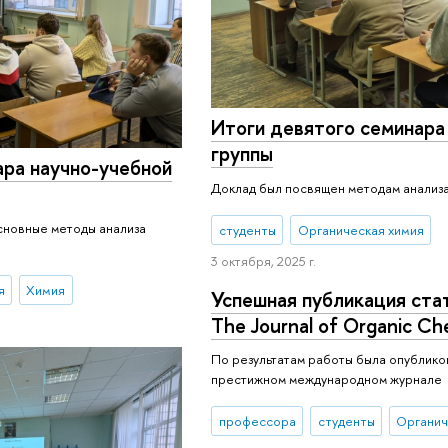
Итоги девятого семинара
группы
ара научно-учебной
Доклад был посвящен методам анализ
сновные методы анализа
студенты
Органическая химия
3 октября, 2025 г.
я
Химия
Успешная публикация ста
The Journal of Organic Ch
По результатам работы была опубликов
престижном международном журнале
профессора
студенты
Органич