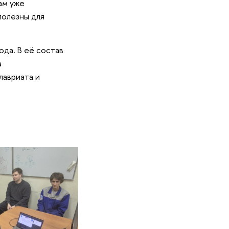
ам уже
полезны для
ода. В её состав
а
лавриата и