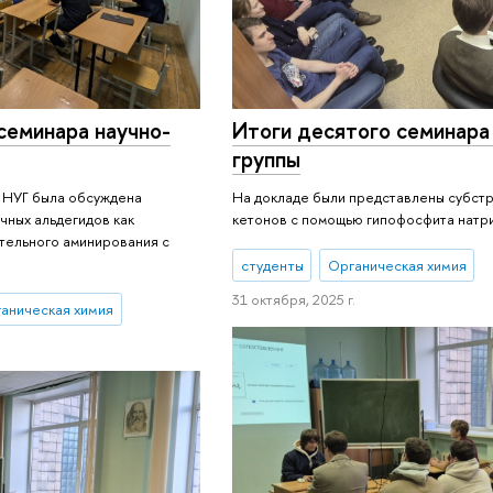
семинара научно-
Итоги десятого семинара
группы
а НУГ была обсуждена
На докладе были представлены субстр
чных альдегидов как
кетонов с помощью гипофосфита натр
тельного аминирования с
студенты
Органическая химия
31 октября, 2025 г.
аническая химия