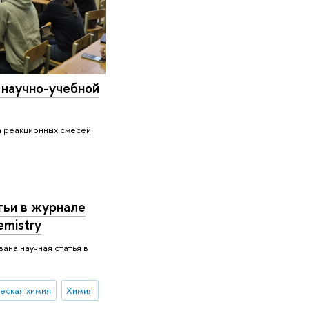
 научно-учебной
а реакционных смесей
тьи в журнале
emistry
ана научная статья в
еская химия
Химия