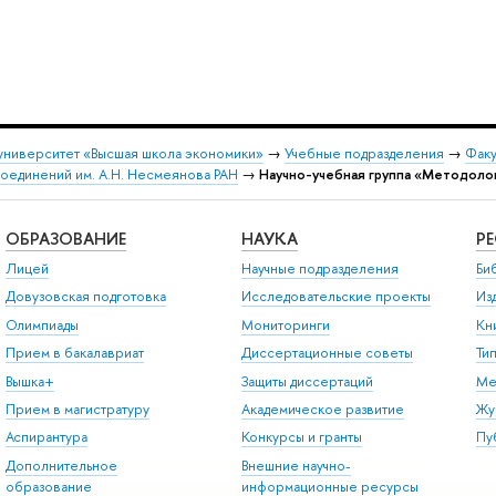
университет «Высшая школа экономики»
→
Учебные подразделения
→
Факу
соединений им. А.Н. Несмеянова РАН
→
Научно-учебная группа «Методолог
ОБРАЗОВАНИЕ
НАУКА
Р
Лицей
Научные подразделения
Би
Довузовская подготовка
Исследовательские проекты
Из
Олимпиады
Мониторинги
Кн
Прием в бакалавриат
Диссертационные советы
Ти
Вышка+
Защиты диссертаций
Ме
Прием в магистратуру
Академическое развитие
Жу
Аспирантура
Конкурсы и гранты
Пу
Дополнительное
Внешние научно-
образование
информационные ресурсы