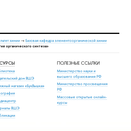
льтет химии
→
Базовая кафедра элементоорганической химии
ия органического синтеза»
ЕСУРСЫ
ПОЛЕЗНЫЕ ССЫЛКИ
блиотека
Министерство науки и
высшего образования РФ
дательский дом ВШЭ
Министерство просвещения
ижный магазин «БукВышка»
РФ
пография
Массовые открытые онлайн-
диацентр
курсы
рналы ВШЭ
бликации