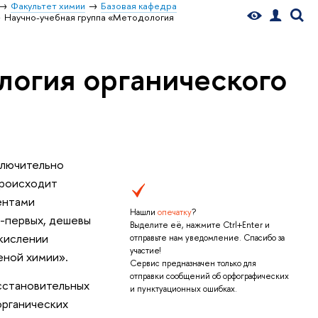
Факультет химии
Базовая кафедра
Научно-учебная группа «Методология
логия органического
ключительно
происходит
ентами
Нашли
опечатку
?
о-первых, дешевы
Выделите её, нажмите Ctrl+Enter и
окислении
отправьте нам уведомление. Спасибо за
участие!
еной химии».
Сервис предназначен только для
отправки сообщений об орфографических
сстановительных
и пунктуационных ошибках.
органических