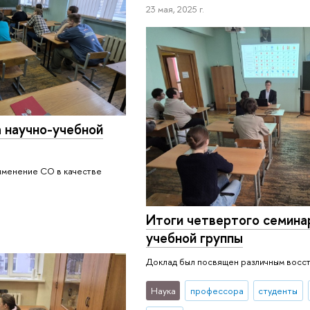
23 мая, 2025 г.
а научно-учебной
именение CO в качестве
Итоги четвертого семина
учебной группы
Доклад был посвящен различным восс
Наука
профессора
студенты