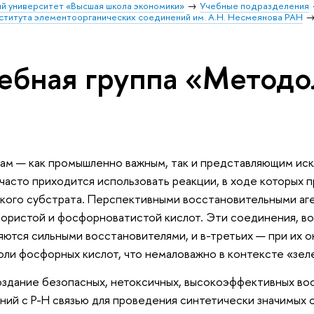
й университет «Высшая школа экономики»
Учебные подразделения
ститута элементоорганических соединений им. А.Н. Несмеянова РАН
ебная группа «Методо
лам — как промышленно важным, так и представляющим ис
часто приходится использовать реакции, в ходе которых 
кого субстрата. Перспективными восстановительными аг
ористой и фосфорноватистой кислот. Эти соединения, в
ляются сильными восстановителями, и в-третьих — при их 
оли фосфорных кислот, что немаловажно в контексте «зел
оздание безопасных, нетоксичных, высокоэффективных во
ний с P-H связью для проведения синтетически значимых 