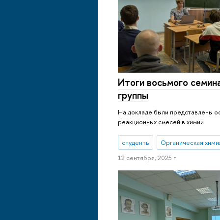
Итоги восьмого семин
группы
На докладе были представлены о
реакционных смесей в химии
студенты
Органическая хими
12 сентября, 2025 г.