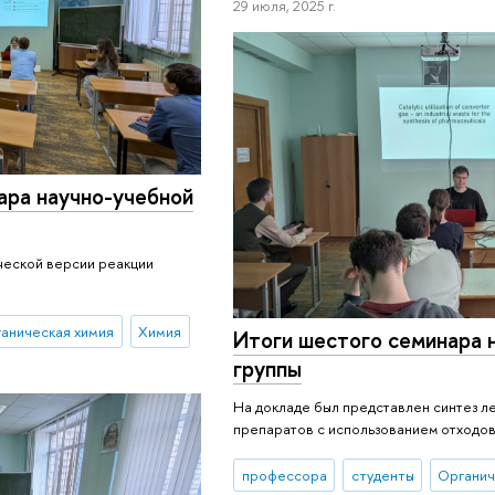
29 июля, 2025 г.
ара научно-учебной
ческой версии реакции
аническая химия
Химия
Итоги шестого семинара 
группы
На докладе был представлен синтез л
препаратов с использованием отходов
профессора
студенты
Органич