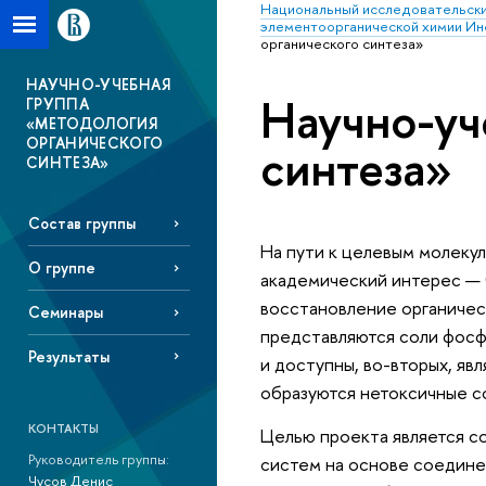
Национальный исследовательски
элементоорганической химии Ин
органического синтеза»
НАУЧНО-УЧЕБНАЯ
Научно-уч
ГРУППА
«МЕТОДОЛОГИЯ
ОРГАНИЧЕСКОГО
синтеза»
СИНТЕЗА»
Состав группы
На пути к целевым молеку
О группе
академический интерес — 
восстановление органичес
Семинары
представляются соли фосф
Результаты
и доступны, во-вторых, яв
образуются нетоксичные с
КОНТАКТЫ
Целью проекта является с
Руководитель группы:
систем на основе соедине
Чусов Денис