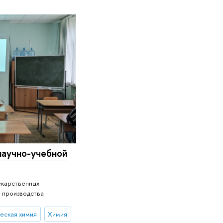
научно-учебной
екарственных
 производства
еская химия
Химия