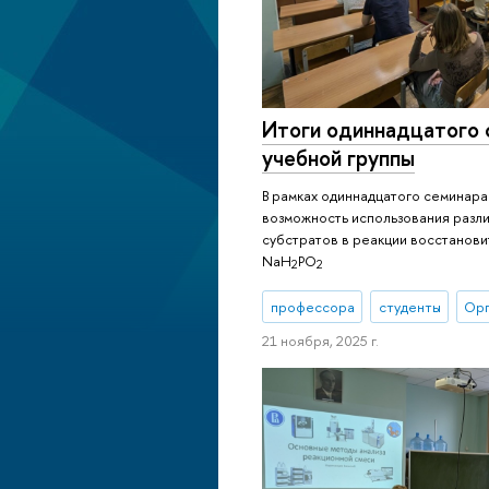
Итоги одиннадцатого 
учебной группы
В рамках одиннадцатого семинар
возможность использования разли
субстратов в реакции восстанови
NaH
PO
2
2
профессора
студенты
Орг
21 ноября, 2025 г.