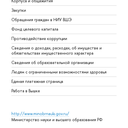
Корпуса и общежития
Вышк
Закупки
Прием
Обращения граждан в НИУ ВШЭ
Аспир
Фонд целевого капитала
Допол
Противодействие коррупции
Центр
Сведения о доходах, расходах, об имуществе и
Бизне
обязательствах имущественного характера
Образ
Сведения об образовательной организации
Обрат
Людям с ограниченными возможностями здоровья
Единая платежная страница
Работа в Вышке
http://www.minobrnauki.gov.ru/
Министерство науки и высшего образования РФ