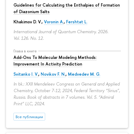
Guidelines for Calculating the Enthalpies of Formation
of Diazonium Salts
Khakimov D. V.,
Voronin A.
,
Fershtat L.
International Journal of Quantum Chemistry. 2026.
Vol. 126. No. 12.
Глава в книге
Add-Ons To Molecular Modeling Methods:
Improvement In Activity Prediction
Svitanko I. V.
,
Novikov F. N.
,
Medvedev M. G.
In bk.: XXII Mendeleev Congress on General and Applied
Chemistry, October 7-12, 2024, Federal Territory “Sirius”,
Russia. Book of abstracts in 7 volumes. Vol. 5. “Admiral
Print” LLC, 2024.
Все публикации