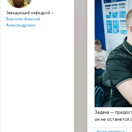
Заведующий кафедрой
–
Воронин Алексей
Александрович
Задача — предост
он не останется 
Вышка меняется