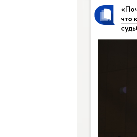
«Поч
что 
судь