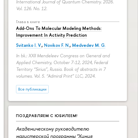
International Journal of Quantum Chemistry. 2026.
Vol. 126. No. 12.
Глава в книге
Add-Ons To Molecular Modeling Methods:
Improvement In Activity Prediction
Svitanko I. V.
,
Novikov F. N.
,
Medvedev M. G.
In bk.: XXII Mendeleev Congress on General and
Applied Chemistry, October 7-12, 2024, Federal
Territory “Sirius”, Russia. Book of abstracts in 7
volumes. Vol. 5. “Admiral Print” LLC, 2024.
Все публикации
ПОЗДРАВЛЯЕМ С ЮБИЛЕЕМ!
Академическому руководителю
магистерской программы "Химия