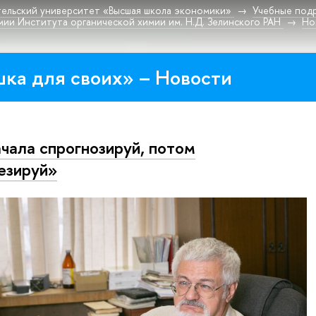
ельский университет «Высшая школа экономики»
Учебные под
мии Института органической химии им. Н.Д. Зелинского РАН
Но
ка для своих» – Новости
чала спро­гно­зи­руй, потом
езируй»