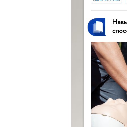
Навы
спо­