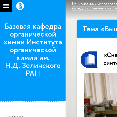
Национальный исследоват
кафедра органической хи
Базовая кафедра
Тема «Выш
органической
химии Института
органической
«Сна
химии им.
синт
Н.Д. Зелинского
РАН