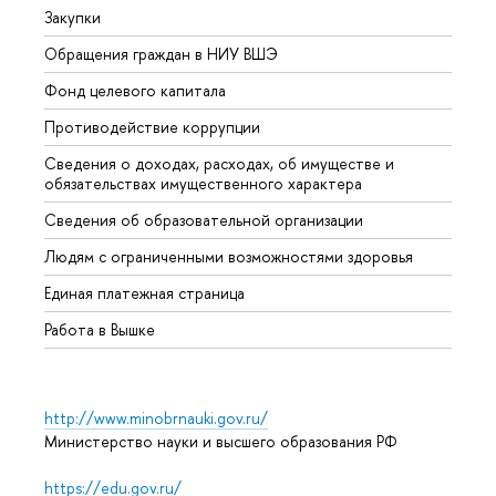
Закупки
Прием
Обращения граждан в НИУ ВШЭ
Аспир
Фонд целевого капитала
Допол
Противодействие коррупции
Центр
Сведения о доходах, расходах, об имуществе и
Бизне
обязательствах имущественного характера
Образ
Сведения об образовательной организации
Обрат
Людям с ограниченными возможностями здоровья
Единая платежная страница
Работа в Вышке
http://www.minobrnauki.gov.ru/
Министерство науки и высшего образования РФ
https://edu.gov.ru/