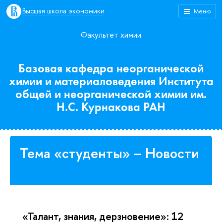
Высшая школа экономики
Меню
Факультет химии
Базовая кафедра неорганической
химии и материаловедения Института
общей и неорганической химии им.
Н.С. Курнакова РАН
Тема «студенты» – Новости
«Талант, знания, дерзновение»: 12