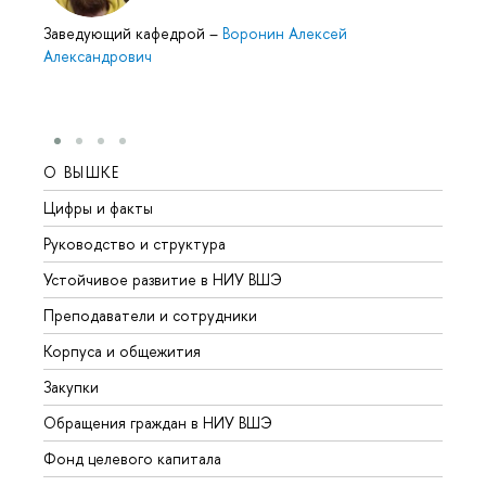
Заведующий кафедрой
–
Воронин Алексей
Александрович
О ВЫШКЕ
ОБР
Цифры и факты
Лице
Руководство и структура
Довуз
Устойчивое развитие в НИУ ВШЭ
Олим
Преподаватели и сотрудники
Прием
Корпуса и общежития
Вышк
Закупки
Прием
Обращения граждан в НИУ ВШЭ
Аспир
Фонд целевого капитала
Допол