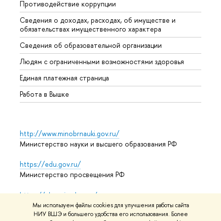
Противодействие коррупции
Центр
Сведения о доходах, расходах, об имуществе и
Бизне
обязательствах имущественного характера
Образ
Сведения об образовательной организации
Обрат
Людям с ограниченными возможностями здоровья
Единая платежная страница
Работа в Вышке
http://www.minobrnauki.gov.ru/
Министерство науки и высшего образования РФ
https://edu.gov.ru/
Министерство просвещения РФ
https://elearning.hse.ru/mooc
Массовые открытые онлайн-курсы
Мы используем файлы cookies для улучшения работы сайта
НИУ ВШЭ и большего удобства его использования. Более