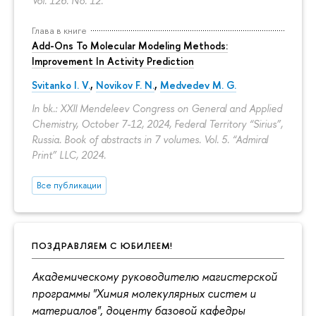
Vol. 126. No. 12.
Глава в книге
Add-Ons To Molecular Modeling Methods:
Improvement In Activity Prediction
Svitanko I. V.
,
Novikov F. N.
,
Medvedev M. G.
In bk.: XXII Mendeleev Congress on General and Applied
Chemistry, October 7-12, 2024, Federal Territory “Sirius”,
Russia. Book of abstracts in 7 volumes. Vol. 5. “Admiral
Print” LLC, 2024.
Все публикации
ПОЗДРАВЛЯЕМ С ЮБИЛЕЕМ!
Академическому руководителю магистерской
программы "Химия молекулярных систем и
материалов", доценту базовой кафедры