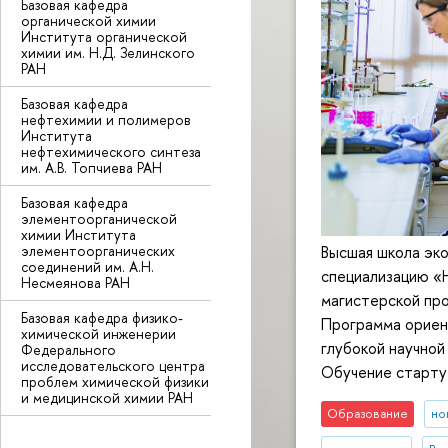
Базовая кафедра
органической химии
Института органической
химии им. Н.Д. Зелинского
РАН
Базовая кафедра
нефтехимии и полимеров
Института
нефтехимического синтеза
им. А.В. Топчиева РАН
Базовая кафедра
элементоорганической
химии Института
элементоорганических
Высшая школа эк
соединений им. А.Н.
специализацию «
Несмеянова РАН
магистерской пр
Базовая кафедра физико-
Программа ориент
химической инженерии
глубокой научной
Федерального
исследовательского центра
Обучение старту
проблем химической физики
и медицинской химии РАН
Образование
но