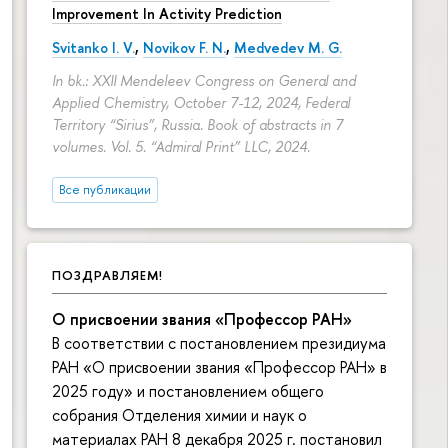
Improvement In Activity Prediction
Svitanko I. V.
,
Novikov F. N.
,
Medvedev M. G.
In bk.: XXII Mendeleev Congress on General and
Applied Chemistry, October 7-12, 2024, Federal
Territory “Sirius”, Russia. Book of abstracts in 7
volumes. Vol. 5. “Admiral Print” LLC, 2024.
Все публикации
ПОЗДРАВЛЯЕМ!
О присвоении звания «Профессор РАН»
В соответствии с постановлением президиума
РАН «О присвоении звания «Профессор РАН» в
2025 году» и постановлением общего
собрания Отделения химии и наук о
материалах РАН 8 декабря 2025 г. постановил