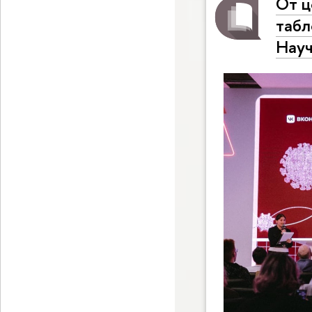
От ц
табл
Науч