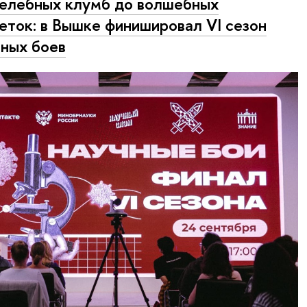
елебных клумб до волшебных
еток: в Вышке финишировал VI сезон
ных боев