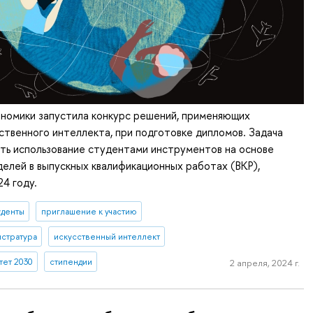
ономики запустила конкурс решений, применяющих
ственного интеллекта, при подготовке дипломов. Задача
ть использование студентами инструментов на основе
елей в выпускных квалификационных работах (ВКР),
4 году.
уденты
приглашение к участию
истратура
искусственный интеллект
ет 2030
стипендии
2 апреля, 2024 г.