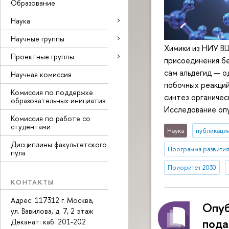
Образование
Наука
Научные группы
Химики из НИУ В
Проектные группы
присоединения бе
сам альдегид — о
Научная комиссия
побочных реакций
Комиссия по поддержке
синтез органичес
образовательных инициатив
Исследование опуб
Комиссия по работе со
студентами
Наука
публикаци
Дисциплины факультетского
Программа развития
пула
Приоритет 2030
КОНТАКТЫ
Адрес: 117312 г. Москва,
Опуб
ул. Вавилова, д. 7, 2 этаж
по­д
Деканат: каб
. 201-202