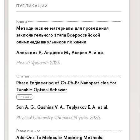
ПУБЛИКАЦИИ
Книга
Методические материалы для проведения
заключительного этапа Всероссийской
олимпиады школьников по химии
Алексеев Р., Андреев М., Асирин А. и др.
Новый Уренгой: 2025.
Статья
Phase Engineering of Cs-Pb-Br Nanoparticles for
Tunable Optical Behavior
В печати
Son A. G., Gushina V. A., Teplyakov E. A. et al.
Physical Chemistry Chemical Physics. 2026.
Глава в книге
Add-Ons To Molecular Modeling Methods: