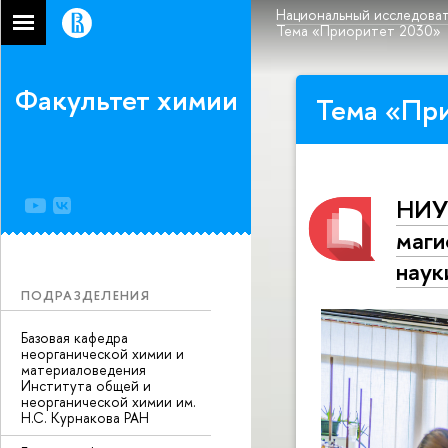
Национальный исследоват
Тема «Приоритет 2030»
Факультет химии
Тема «При
НИУ
маги
наук
ПОДРАЗДЕЛЕНИЯ
Базовая кафедра
неорганической химии и
материаловедения
Института общей и
неорганической химии им.
Н.С. Курнакова РАН