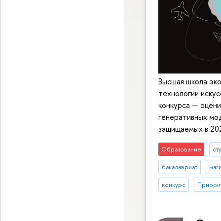
Высшая школа эк
технологии искус
конкурса — оцени
генеративных мод
защищаемых в 202
Образование
ст
бакалавриат
маг
конкурс
Приорит