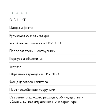
О ВЫШКЕ
ОБР
Цифры и факты
Лице
Руководство и структура
Довуз
Устойчивое развитие в НИУ ВШЭ
Олим
Преподаватели и сотрудники
Прием
Корпуса и общежития
Вышк
Закупки
Прием
Обращения граждан в НИУ ВШЭ
Аспир
Фонд целевого капитала
Допол
Противодействие коррупции
Центр
Сведения о доходах, расходах, об имуществе и
Бизне
обязательствах имущественного характера
Образ