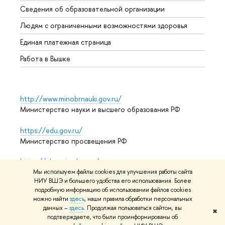
Сведения об образовательной организации
Обрат
Людям с ограниченными возможностями здоровья
Единая платежная страница
Работа в Вышке
http://www.minobrnauki.gov.ru/
Министерство науки и высшего образования РФ
https://edu.gov.ru/
Министерство просвещения РФ
https://elearning.hse.ru/mooc
Массовые открытые онлайн-курсы
Мы используем файлы cookies для улучшения работы сайта
НИУ ВШЭ и большего удобства его использования. Более
подробную информацию об использовании файлов cookies
можно найти
здесь
, наши правила обработки персональных
данных –
здесь
. Продолжая пользоваться сайтом, вы
© НИУ ВШЭ 1993–2026
Адреса и контакты
Условия
✖
подтверждаете, что были проинформированы об
использования материалов
Политика конфиденциальности