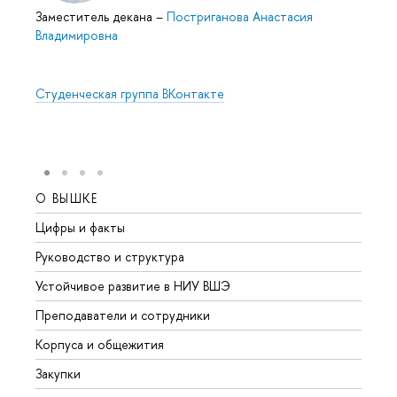
Заместитель декана
–
Постриганова Анастасия
Владимировна
Студенческая группа ВКонтакте
О ВЫШКЕ
ОБР
Цифры и факты
Лице
Руководство и структура
Довуз
Устойчивое развитие в НИУ ВШЭ
Олим
Преподаватели и сотрудники
Прием
Корпуса и общежития
Вышк
Закупки
Прием