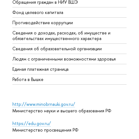
Обращения граждан в НИУ ВШЭ
Аспир
Фонд целевого капитала
Допол
Противодействие коррупции
Центр
Сведения о доходах, расходах, об имуществе и
Бизне
обязательствах имущественного характера
Образ
Сведения об образовательной организации
Обрат
Людям с ограниченными возможностями здоровья
Единая платежная страница
Работа в Вышке
http://www.minobrnauki.gov.ru/
Министерство науки и высшего образования РФ
https://edu.gov.ru/
Министерство просвещения РФ