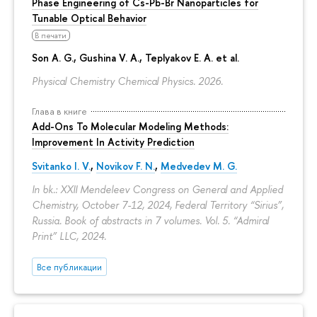
Phase Engineering of Cs-Pb-Br Nanoparticles for
Tunable Optical Behavior
В печати
Son A. G., Gushina V. A., Teplyakov E. A. et al.
Physical Chemistry Chemical Physics. 2026.
Глава в книге
Add-Ons To Molecular Modeling Methods:
Improvement In Activity Prediction
Svitanko I. V.
,
Novikov F. N.
,
Medvedev M. G.
In bk.: XXII Mendeleev Congress on General and Applied
Chemistry, October 7-12, 2024, Federal Territory “Sirius”,
Russia. Book of abstracts in 7 volumes. Vol. 5. “Admiral
Print” LLC, 2024.
Все публикации