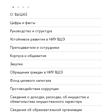
О ВЫШКЕ
ОБР
Цифры и факты
Лице
Руководство и структура
Довуз
Устойчивое развитие в НИУ ВШЭ
Олим
Преподаватели и сотрудники
Прием
Корпуса и общежития
Вышк
Закупки
Прием
Обращения граждан в НИУ ВШЭ
Аспир
Фонд целевого капитала
Допол
Противодействие коррупции
Центр
Сведения о доходах, расходах, об имуществе и
Бизне
обязательствах имущественного характера
Образ
Сведения об образовательной организации