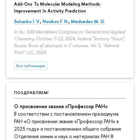
Add-Ons To Molecular Modeling Methods:
Improvement In Activity Prediction
Svitanko I. V.
,
Novikov F. N.
,
Medvedev M. G.
In bk.: XXII Mendeleev Congress on General and Applied
Chemistry, October 7-12, 2024, Federal Territory “Sirius”,
Russia. Book of abstracts in 7 volumes. Vol. 5. “Admiral
Print” LLC, 2024.
Все публикации
ПОЗДРАВЛЯЕМ!
О присвоении звания «Профессор РАН»
В соответствии с постановлением президиума
РАН «О присвоении звания «Профессор РАН» в
2025 году» и постановлением общего собрания
Отделения химии и наук о материалах РАН 8