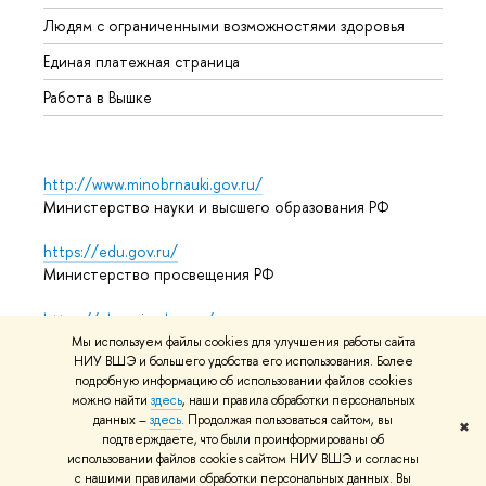
Обрат
Людям с ограниченными возможностями здоровья
Единая платежная страница
Работа в Вышке
http://www.minobrnauki.gov.ru/
Министерство науки и высшего образования РФ
https://edu.gov.ru/
Министерство просвещения РФ
https://elearning.hse.ru/mooc
Массовые открытые онлайн-курсы
Мы используем файлы cookies для улучшения работы сайта
НИУ ВШЭ и большего удобства его использования. Более
подробную информацию об использовании файлов cookies
можно найти
здесь
, наши правила обработки персональных
© НИУ ВШЭ 1993–2026
Адреса и контакты
Условия
данных –
здесь
. Продолжая пользоваться сайтом, вы
✖
подтверждаете, что были проинформированы об
использования материалов
Политика конфиденциальности
использовании файлов cookies сайтом НИУ ВШЭ и согласны
Карта сайта
с нашими правилами обработки персональных данных. Вы