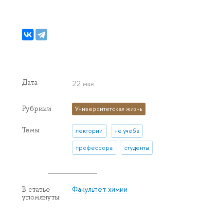
Дата
22 мая
Рубрики
Университетская жизнь
Темы
лектории
не учеба
профессора
студенты
Факультет химии
В статье
упомянуты