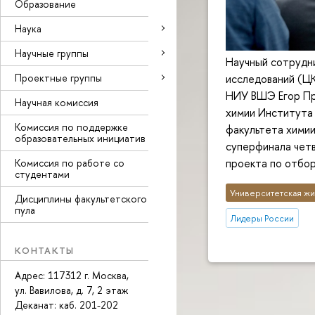
Образование
Наука
Научные группы
Научный сотрудн
Проектные группы
исследований (Ц
НИУ ВШЭ Егор Пр
Научная комиссия
химии Института 
Комиссия по поддержке
факультета хими
образовательных инициатив
суперфинала чет
проекта по отбор
Комиссия по работе со
студентами
Университетская жи
Дисциплины факультетского
пула
Лидеры России
КОНТАКТЫ
Адрес: 117312 г. Москва,
ул. Вавилова, д. 7, 2 этаж
Деканат: каб
. 201-202