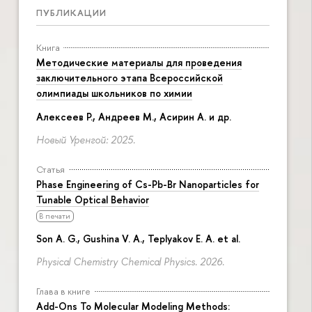
ПУБЛИКАЦИИ
Книга
Методические материалы для проведения
заключительного этапа Всероссийской
олимпиады школьников по химии
Алексеев Р., Андреев М., Асирин А. и др.
Новый Уренгой: 2025.
Статья
Phase Engineering of Cs-Pb-Br Nanoparticles for
Tunable Optical Behavior
В печати
Son A. G., Gushina V. A., Teplyakov E. A. et al.
Physical Chemistry Chemical Physics. 2026.
Глава в книге
Add-Ons To Molecular Modeling Methods: