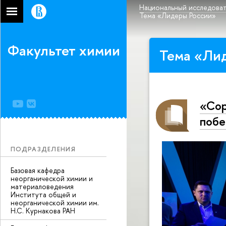
Национальный исследоват
Тема «Лидеры России»
Факультет химии
Тема «Ли
«Сор
побе
ПОДРАЗДЕЛЕНИЯ
Базовая кафедра
неорганической химии и
материаловедения
Института общей и
неорганической химии им.
Н.С. Курнакова РАН