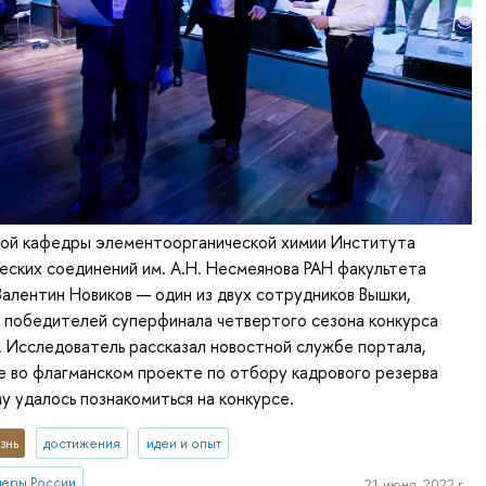
ой кафедры элементоорганической химии Института
ских соединений им. А.Н. Несмеянова РАН факультета
лентин Новиков — один из двух сотрудников Вышки,
 победителей суперфинала четвертого сезона конкурса
 Исследователь рассказал новостной службе портала,
е во флагманском проекте по отбору кадрового резерва
му удалось познакомиться на конкурсе.
знь
достижения
идеи и опыт
деры России
21 июня, 2022 г.