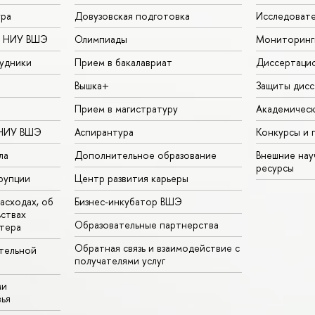
ура
Довузовская подготовка
Исследовате
в НИУ ВШЭ
Олимпиады
Мониторинг
удники
Прием в бакалавриат
Диссертаци
Вышка+
Защиты дисс
Прием в магистратуру
Академическ
 НИУ ВШЭ
Аспирантура
Конкурсы и 
ла
Дополнительное образование
Внешние на
ресурсы
рупции
Центр развития карьеры
асходах, об
Бизнес-инкубатор ВШЭ
ьствах
Образовательные партнерства
тера
Обратная связь и взаимодействие с
тельной
получателями услуг
ми
ья