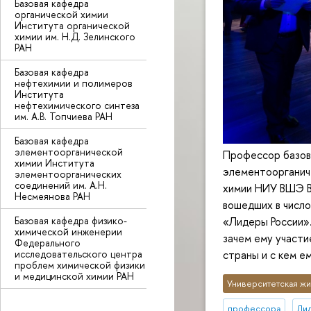
Базовая кафедра
органической химии
Института органической
химии им. Н.Д. Зелинского
РАН
Базовая кафедра
нефтехимии и полимеров
Института
нефтехимического синтеза
им. А.В. Топчиева РАН
Базовая кафедра
элементоорганической
Профессор базов
химии Института
элементоорганиче
элементоорганических
соединений им. А.Н.
химии НИУ ВШЭ Ва
Несмеянова РАН
вошедших в число
Базовая кафедра физико-
«Лидеры России».
химической инженерии
зачем ему участи
Федерального
исследовательского центра
страны и с кем е
проблем химической физики
и медицинской химии РАН
Университетская жи
профессора
Ли