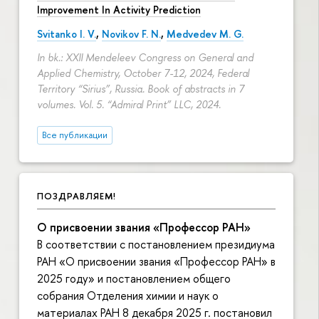
Improvement In Activity Prediction
Svitanko I. V.
,
Novikov F. N.
,
Medvedev M. G.
In bk.: XXII Mendeleev Congress on General and
Applied Chemistry, October 7-12, 2024, Federal
Territory “Sirius”, Russia. Book of abstracts in 7
volumes. Vol. 5. “Admiral Print” LLC, 2024.
Все публикации
ПОЗДРАВЛЯЕМ!
О присвоении звания «Профессор РАН»
В соответствии с постановлением президиума
РАН «О присвоении звания «Профессор РАН» в
2025 году» и постановлением общего
собрания Отделения химии и наук о
материалах РАН 8 декабря 2025 г. постановил