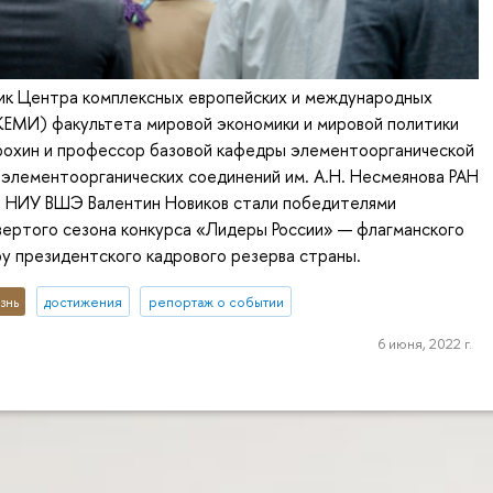
ик Центра комплексных европейских и международных
КЕМИ) факультета мировой экономики и мировой политики
охин и профессор базовой кафедры элементоорганической
элементоорганических соединений им. А.Н. Несмеянова РАН
и НИУ ВШЭ Валентин Новиков стали победителями
вертого сезона конкурса «Лидеры России» — флагманского
у президентского кадрового резерва страны.
знь
достижения
репортаж о событии
6 июня, 2022 г.