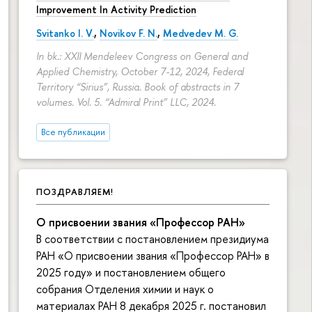
Improvement In Activity Prediction
Svitanko I. V.
,
Novikov F. N.
,
Medvedev M. G.
In bk.: XXII Mendeleev Congress on General and
Applied Chemistry, October 7-12, 2024, Federal
Territory “Sirius”, Russia. Book of abstracts in 7
volumes. Vol. 5. “Admiral Print” LLC, 2024.
Все публикации
ПОЗДРАВЛЯЕМ!
О присвоении звания «Профессор РАН»
В соответствии с постановлением президиума
РАН «О присвоении звания «Профессор РАН» в
2025 году» и постановлением общего
собрания Отделения химии и наук о
материалах РАН 8 декабря 2025 г. постановил