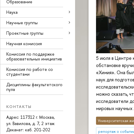
Образование
Наука
Научные группы
Проектные группы
Научная комиссия
Комиссия по поддержке
5 июля в Центре 
образовательных инициатив
обстановке вруч
Комиссия по работе со
«Химия». Она был
студентами
наук для подгото
Дисциплины факультетского
исследовательски
пула
можно сказать, ч
исследователи до
КОНТАКТЫ
мировых научных 
Адрес: 117312 г. Москва,
Университетская жи
ул. Вавилова, д. 7, 2 этаж
Деканат: каб
. 201-202
репортаж о событи