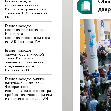
Обще
Базовая кафедра
органической химии
двер
Института органической
химии им. Н.Д. Зелинского
РАН
Базовая кафедра
нефтехимии и полимеров
Института
нефтехимического синтеза
им. А.В. Топчиева РАН
Базовая кафедра
элементоорганической
химии Института
элементоорганических
соединений им. А.Н.
Несмеянова РАН
Базовая кафедра физико-
химической инженерии
Федерального
исследовательского центра
проблем химической физики
и медицинской химии РАН