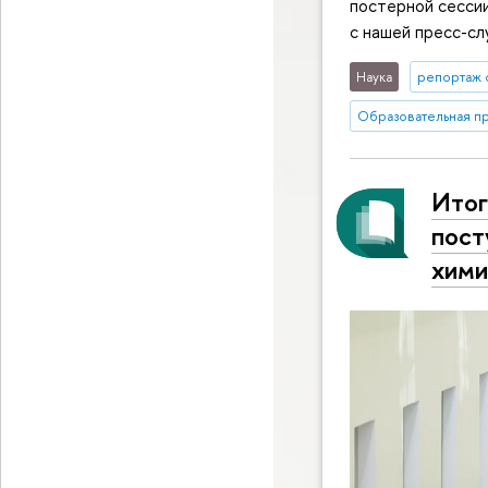
постерной сессии
с нашей пресс-сл
Наука
репортаж 
Образовательная п
Итог
пост
хими