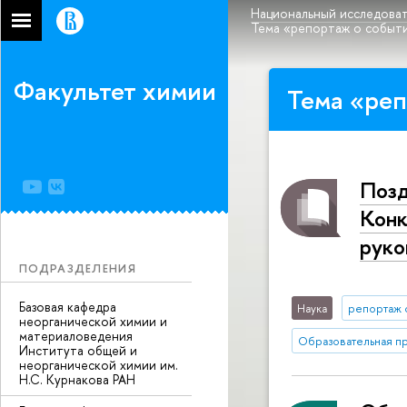
Национальный исследоват
Тема «репортаж о событ
Факультет химии
Тема «реп
Позд
Конк
руко
ПОДРАЗДЕЛЕНИЯ
Базовая кафедра
Наука
репортаж 
неорганической химии и
материаловедения
Образовательная п
Института общей и
неорганической химии им.
Н.С. Курнакова РАН