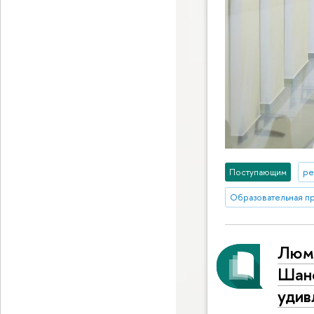
Поступающим
ре
Образовательная п
Люми
Шане
удив