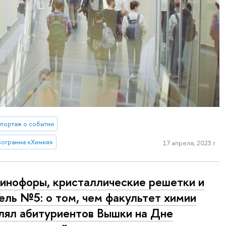
портаж о событии
рограмма «Химия»
17 апреля, 2023 г.
нофоры, кристаллические решетки и
ль №5: о том, чем факультет химии
лял абитуриентов Вышки на Дне