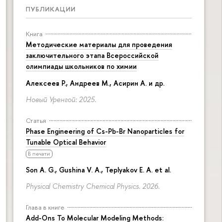
ПУБЛИКАЦИИ
Книга
Методические материалы для проведения
заключительного этапа Всероссийской
олимпиады школьников по химии
Алексеев Р., Андреев М., Асирин А. и др.
Новый Уренгой: 2025.
Статья
Phase Engineering of Cs-Pb-Br Nanoparticles for
Tunable Optical Behavior
В печати
Son A. G., Gushina V. A., Teplyakov E. A. et al.
Physical Chemistry Chemical Physics. 2026.
Глава в книге
Add-Ons To Molecular Modeling Methods: