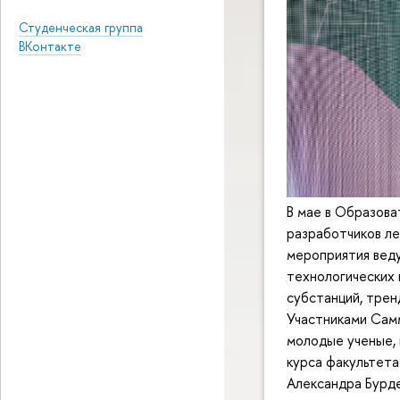
Студенческая группа
ВКонтакте
В мае в Образов
разработчиков ле
мероприятия вед
технологических
субстанций, трен
Участниками Самм
молодые ученые, 
курса факультета
Александра Бурде