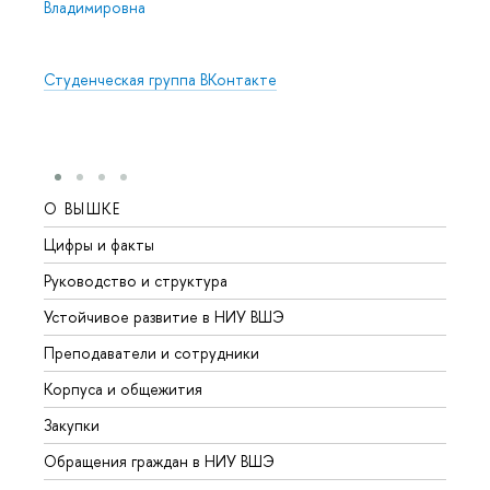
Владимировна
Студенческая группа ВКонтакте
О ВЫШКЕ
ОБР
Цифры и факты
Лице
Руководство и структура
Довуз
Устойчивое развитие в НИУ ВШЭ
Олим
Преподаватели и сотрудники
Прием
Корпуса и общежития
Вышк
Закупки
Прием
Обращения граждан в НИУ ВШЭ
Аспир