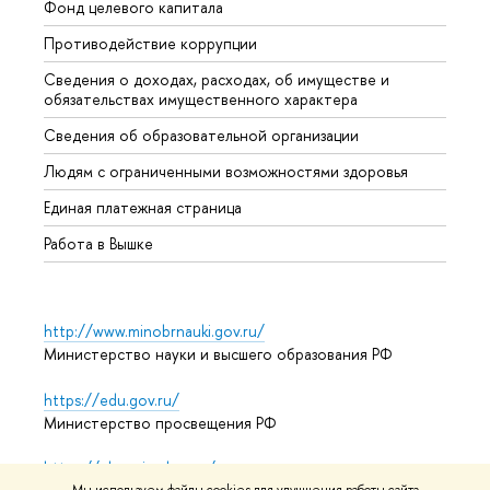
Фонд целевого капитала
Допол
Противодействие коррупции
Центр
Сведения о доходах, расходах, об имуществе и
Бизне
обязательствах имущественного характера
Образ
Сведения об образовательной организации
Обрат
Людям с ограниченными возможностями здоровья
Единая платежная страница
Работа в Вышке
http://www.minobrnauki.gov.ru/
Министерство науки и высшего образования РФ
https://edu.gov.ru/
Министерство просвещения РФ
https://elearning.hse.ru/mooc