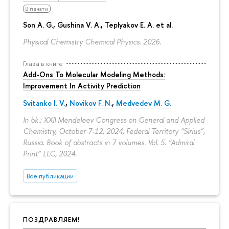
В печати
Son A. G., Gushina V. A., Teplyakov E. A. et al.
Physical Chemistry Chemical Physics. 2026.
Глава в книге
Add-Ons To Molecular Modeling Methods:
Improvement In Activity Prediction
Svitanko I. V.
,
Novikov F. N.
,
Medvedev M. G.
In bk.: XXII Mendeleev Congress on General and Applied
Chemistry, October 7-12, 2024, Federal Territory “Sirius”,
Russia. Book of abstracts in 7 volumes. Vol. 5. “Admiral
Print” LLC, 2024.
Все публикации
ПОЗДРАВЛЯЕМ!