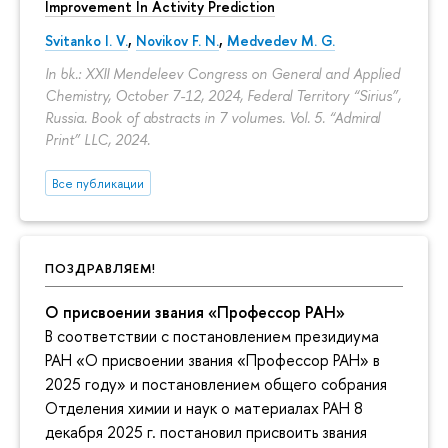
Improvement In Activity Prediction
Svitanko I. V.
,
Novikov F. N.
,
Medvedev M. G.
In bk.: XXII Mendeleev Congress on General and Applied
Chemistry, October 7-12, 2024, Federal Territory “Sirius”,
Russia. Book of abstracts in 7 volumes. Vol. 5. “Admiral
Print” LLC, 2024.
Все публикации
ПОЗДРАВЛЯЕМ!
О присвоении звания «Профессор РАН»
В соответствии с постановлением президиума
РАН «О присвоении звания «Профессор РАН» в
2025 году» и постановлением общего собрания
Отделения химии и наук о материалах РАН 8
декабря 2025 г. постановил присвоить звания