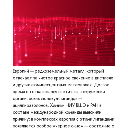
Европий — редкоземельный металл, который
отвечает за чистое красное свечение в дисплеях
и других люминесцентных материалах. Долгое
время он отказывался светиться в окружении
органических молекул‑лигандов —
ацилпиразолонов. Химики НИУ ВШЭ и РАН в
составе международной команды выяснили
причину: в комплексах европия с этими лигандами
появляется особое «черное окно» — состояние с