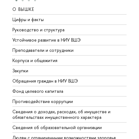
О ВЫШКЕ
ОБР
Цифры и факты
Лице
Руководство и структура
Довуз
Устойчивое развитие в НИУ ВШЭ
Олим
Преподаватели и сотрудники
Прием
Корпуса и общежития
Вышк
Закупки
Прием
Обращения граждан в НИУ ВШЭ
Аспир
Фонд целевого капитала
Допол
Противодействие коррупции
Центр
Сведения о доходах, расходах, об имуществе и
Бизне
обязательствах имущественного характера
Образ
Сведения об образовательной организации
Обрат
Людям с ограниченными возможностями здоровья