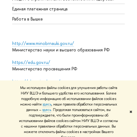
Единая платежная страница
Работа в Вышке
http://www.minobrnauki.gov.ru/
Министерство науки и высшего образования РФ
https://edu.gov.ru/
Министерство просвещения РФ
https://elearning.hse.ru/mooc
Массовые открытые онлайн-курсы
Мы используем файлы cookies для улучшения работы сайта
НИУ ВШЭ и большего удобства его использования. Более
подробную информацию об использовании файлов cookies
можно найти
здесь
, наши правила обработки персональных
© НИУ ВШЭ 1993–2026
Адреса и контакты
Условия
данных –
здесь
. Продолжая пользоваться сайтом, вы
✖
подтверждаете, что были проинформированы об
использования материалов
Политика конфиденциальности
использовании файлов cookies сайтом НИУ ВШЭ и согласны
Карта сайта
с нашими правилами обработки персональных данных. Вы
можете отключить файлы cookies в настройках Вашего
Редактору