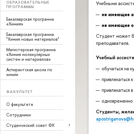
ОБРАЗОВАТЕЛЬНЫЕ
Учебными ассист
ПРОГРАММЫ
не имеющие а
Бакалаврская программа
«Химия»
не имеющие о
Бакалаврская программа
Студент может бы
"Химия новых материалов"
преподавателя.
Магистерская программа
«Химия молекулярных
Учебный ассисте
систем и материалов»
обучаться на к
Аспирантская школа по
химии
привлекаться к
привлекаться в
ФАКУЛЬТЕТ
одновременно 
О факультете
Студенты, желаю
Сотрудники
apostriganova@h
Студенческий совет ФХ