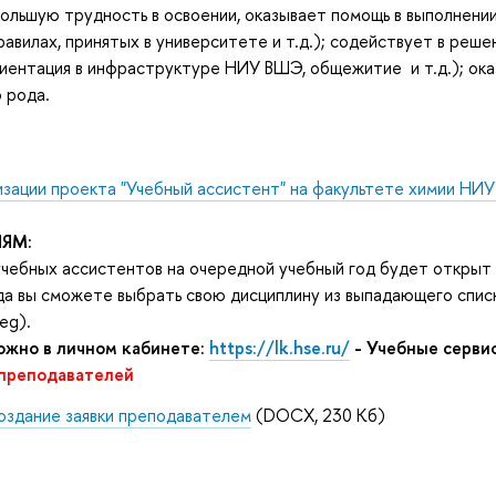
льшую трудность в освоении, оказывает помощь в выполнении 
равилах, принятых в университете и т.д.); содействует в ре
иентация в инфраструктуре НИУ ВШЭ, общежитие и т.д.); ока
 рода.
изации проекта "Учебный ассистент" на факультете химии НИ
ЯМ:
учебных ассистентов на очередной учебный год будет открыт с
гда вы сможете выбрать свою дисциплину из выпадающего списк
Reg).
ожно в личном кабинете:
https://lk.hse.ru/
- Учебные сервис
 преподавателей
оздание заявки преподавателем
(DOCX, 230 Кб)