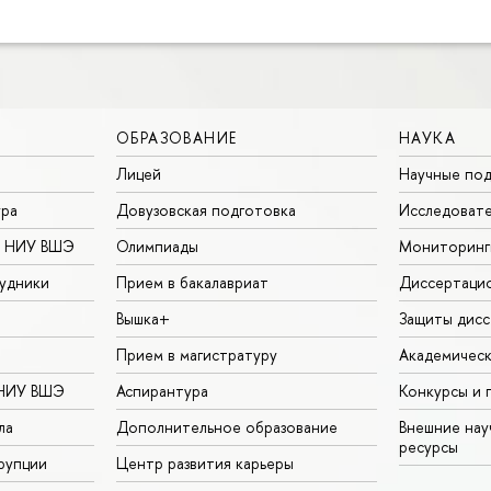
ОБРАЗОВАНИЕ
НАУКА
Лицей
Научные под
ура
Довузовская подготовка
Исследовате
в НИУ ВШЭ
Олимпиады
Мониторинг
удники
Прием в бакалавриат
Диссертаци
Вышка+
Защиты дисс
Прием в магистратуру
Академическ
 НИУ ВШЭ
Аспирантура
Конкурсы и 
ла
Дополнительное образование
Внешние на
ресурсы
рупции
Центр развития карьеры