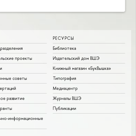
РЕСУРСЫ
разделения
Библиотека
льские проекты
Издательский дом ВШЭ
и
Книжный магазин «БукВышка»
онные советы
Типография
ертаций
Медиацентр
ое развитие
Журналы ВШЭ
гранты
Публикации
учно-информационные