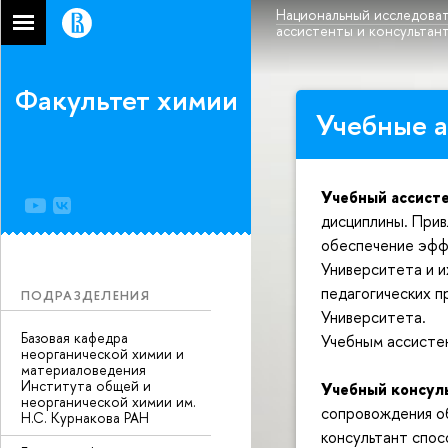
Национальный исследоват
ассистенты и консультан
Факультет химии
Учебные а
Учебный ассист
дисциплины. Прив
обеспечение эффе
Университета и и
педагогических п
ПОДРАЗДЕЛЕНИЯ
Университета.
Базовая кафедра
Учебным ассисте
неорганической химии и
материаловедения
Института общей и
Учебный консул
неорганической химии им.
сопровождения об
Н.С. Курнакова РАН
консультант спос