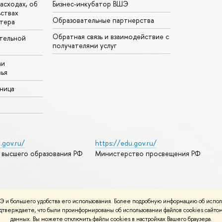
асходах, об
Бизнес-инкубатор ВШЭ
ьствах
Образовательные партнерства
тера
Обратная связь и взаимодействие с
тельной
получателями услуг
ми
ья
аница
.gov.ru/
https://edu.gov.ru/
 высшего образования РФ
Министерство просвещения РФ
дреса и контакты
Условия использования материалов
 и большего удобства его использования. Более подробную информацию об испол
ности
Карта сайта
подтверждаете, что были проинформированы об использовании файлов cookies сай
данных. Вы можете отключить файлы cookies в настройках Вашего браузера.