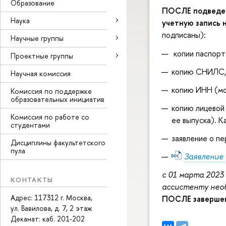
Образование
ПОСЛЕ подведен
Наука
учетную запись н
подписаны):
Научные группы
копии паспорт
Проектные группы
копию СНИЛС
Научная комиссия
копию ИНН (мо
Комиссия по поддержке
образовательных инициатив
копию лицевой
Комиссия по работе со
ее выпуска). 
студентами
заявление о п
Дисциплины факультетского
пула
Заявление
с 01 марта 2023
КОНТАКТЫ
ассистенту необ
Адрес: 117312 г. Москва,
ПОСЛЕ завершен
ул. Вавилова, д. 7, 2 этаж
Деканат: каб
. 201-202