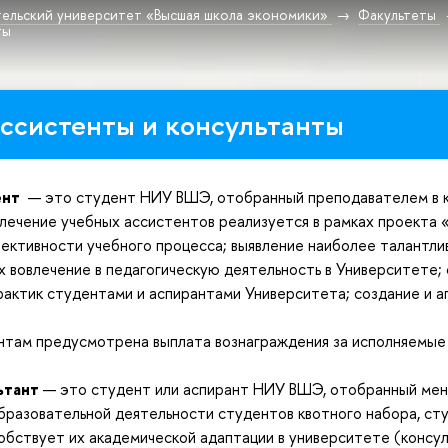
ельский университет «Высшая школа экономики»
Факультеты
ты
ссистенты и консультанты
ент
— это студент НИУ ВШЭ, отобранный преподавателем в к
лечение учебных ассистентов реализуется в рамках проекта 
ктивности учебного процесса; выявление наиболее талантли
х вовлечение в педагогическую деятельность в Университете
рактик студентами и аспирантами Университета; создание и 
нтам предусмотрена выплата вознаграждения за исполняемые
ьтант
— это студент или аспирант НИУ ВШЭ, отобранный ме
разовательной деятельности студентов квотного набора, ст
обствует их академической адаптации в университете (консул