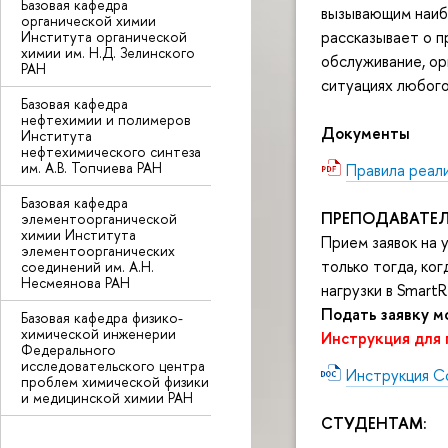
Базовая кафедра
вызывающим наибо
органической химии
рассказывает о п
Института органической
химии им. Н.Д. Зелинского
обслуживание, ор
РАН
ситуациях любого
Базовая кафедра
нефтехимии и полимеров
Документы
Института
нефтехимического синтеза
им. А.В. Топчиева РАН
Правила реал
Базовая кафедра
ПРЕПОДАВАТЕЛ
элементоорганической
химии Института
Прием заявок на 
элементоорганических
только тогда, ко
соединений им. А.Н.
Несмеянова РАН
нагрузки в Smart
Подать заявку м
Базовая кафедра физико-
химической инженерии
Инструкция для
Федерального
исследовательского центра
Инструкция С
проблем химической физики
и медицинской химии РАН
СТУДЕНТАМ: